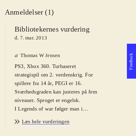
Anmeldelser (1)
Bibliotekernes vurdering
d. 7. mar. 2013
Thomas W Jensen
Feedback
af
PS3, Xbox 360. Turbaseret
strategispil om 2. verdenskrig. For
spillere fra 14 år, PEGI er 16.
Sværhedsgraden kan justeres på fem
niveauer. Sproget er engelsk
.
I Legends of war følger man i
sporene på General Pattons kamp
Læs hele vurderingen
mod tyskerne under 2. verdenskrig,
og spiller de historiske slag, der førte