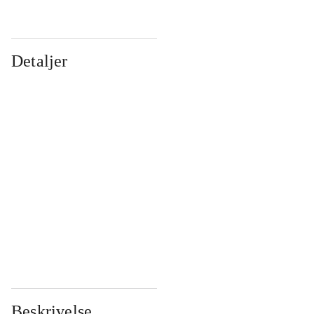
Detaljer
...
...
...
...
...
...
...
...
...
...
...
...
Beskrivelse