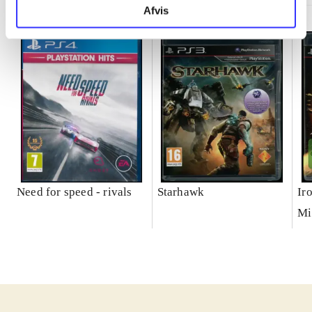
Afvis
Need for speed - rivals
Starhawk
Ir
Mi