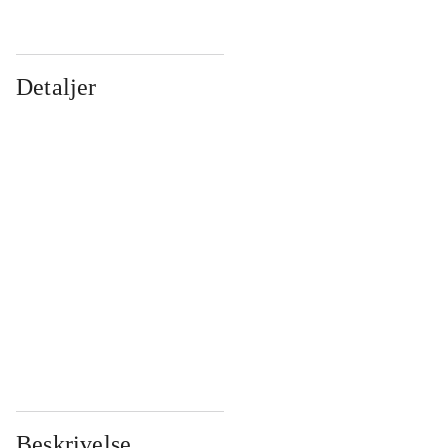
Detaljer
...
...
...
...
...
...
...
...
...
...
...
...
Beskrivelse