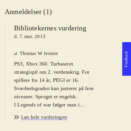
Anmeldelser (1)
Bibliotekernes vurdering
d. 7. mar. 2013
Thomas W Jensen
Feedback
af
PS3, Xbox 360. Turbaseret
strategispil om 2. verdenskrig. For
spillere fra 14 år, PEGI er 16.
Sværhedsgraden kan justeres på fem
niveauer. Sproget er engelsk
.
I Legends of war følger man i
sporene på General Pattons kamp
Læs hele vurderingen
mod tyskerne under 2. verdenskrig,
og spiller de historiske slag, der førte