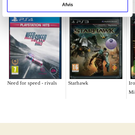
Afvis
Need for speed - rivals
Starhawk
Ir
Mi