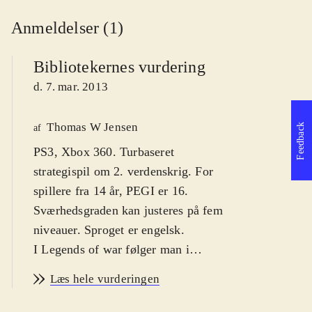
Anmeldelser (1)
Bibliotekernes vurdering
d. 7. mar. 2013
Thomas W Jensen
Feedback
af
PS3, Xbox 360. Turbaseret
strategispil om 2. verdenskrig. For
spillere fra 14 år, PEGI er 16.
Sværhedsgraden kan justeres på fem
niveauer. Sproget er engelsk
.
I Legends of war følger man i
sporene på General Pattons kamp
Læs hele vurderingen
mod tyskerne under 2. verdenskrig,
og spiller de historiske slag, der førte