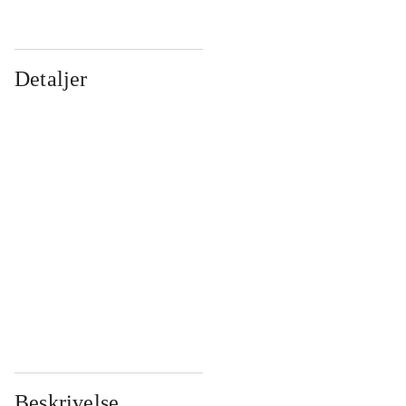
Detaljer
...
...
...
...
...
...
...
...
...
...
...
...
Beskrivelse