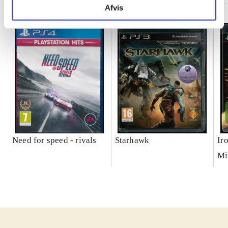
Afvis
Need for speed - rivals
Starhawk
Ir
Mi