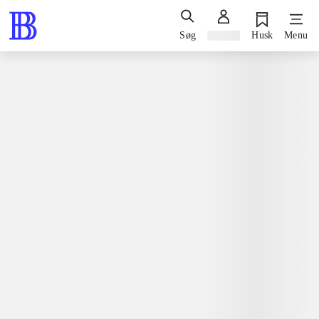
Søg
Log ind
Husk
Menu
Spil / computerspil
Playstation 3, 2013
Legends of war