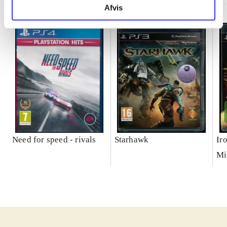
Afvis
Need for speed - rivals
Starhawk
Ir
Mi