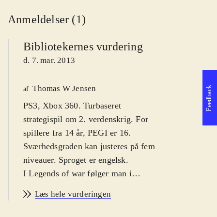
Anmeldelser (1)
Bibliotekernes vurdering
d. 7. mar. 2013
Thomas W Jensen
Feedback
af
PS3, Xbox 360. Turbaseret
strategispil om 2. verdenskrig. For
spillere fra 14 år, PEGI er 16.
Sværhedsgraden kan justeres på fem
niveauer. Sproget er engelsk
.
I Legends of war følger man i
sporene på General Pattons kamp
Læs hele vurderingen
mod tyskerne under 2. verdenskrig,
og spiller de historiske slag, der førte