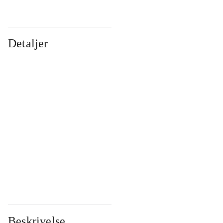
Detaljer
...
...
...
...
...
...
...
...
...
...
...
...
Beskrivelse