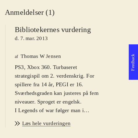
Anmeldelser (1)
Bibliotekernes vurdering
d. 7. mar. 2013
Thomas W Jensen
Feedback
af
PS3, Xbox 360. Turbaseret
strategispil om 2. verdenskrig. For
spillere fra 14 år, PEGI er 16.
Sværhedsgraden kan justeres på fem
niveauer. Sproget er engelsk
.
I Legends of war følger man i
sporene på General Pattons kamp
Læs hele vurderingen
mod tyskerne under 2. verdenskrig,
og spiller de historiske slag, der førte