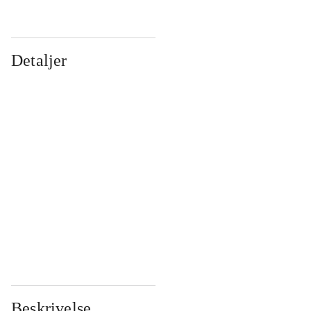
Detaljer
...
...
...
...
...
...
...
...
...
...
...
...
Beskrivelse