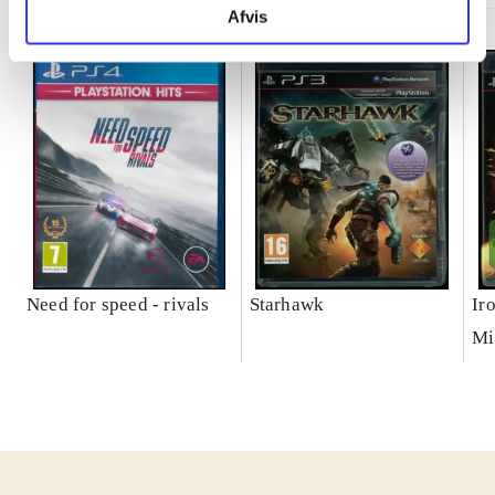
Afvis
Need for speed - rivals
Starhawk
Ir
Mi