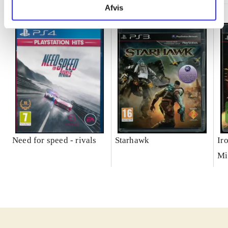
Afvis
Need for speed - rivals
Starhawk
Ir
Mi