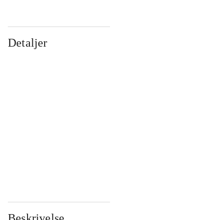
Detaljer
...
...
...
...
...
...
...
...
...
...
...
...
Beskrivelse