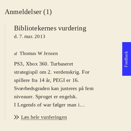
Anmeldelser (1)
Bibliotekernes vurdering
d. 7. mar. 2013
Thomas W Jensen
Feedback
af
PS3, Xbox 360. Turbaseret
strategispil om 2. verdenskrig. For
spillere fra 14 år, PEGI er 16.
Sværhedsgraden kan justeres på fem
niveauer. Sproget er engelsk
.
I Legends of war følger man i
sporene på General Pattons kamp
Læs hele vurderingen
mod tyskerne under 2. verdenskrig,
og spiller de historiske slag, der førte