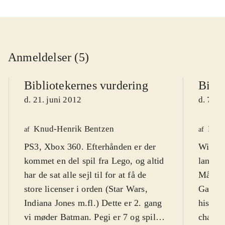
Anmeldelser (5)
Bibliotekernes vurdering
Bibli
d. 21. juni 2012
d. 7. j
Knud-Henrik Bentzen
Finn
af
af
PS3, Xbox 360. Efterhånden er der
WiiU. 
kommet en del spil fra Lego, og altid
lange 
har de sat alle sejl til for at få de
Målgru
store licenser i orden (Star Wars,
Games 
Indiana Jones m.fl.) Dette er 2. gang
histor
vi møder Batman. Pegi er 7 og spillet
charme