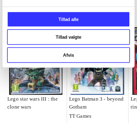
Minder om
Tillad alle
Tillad valgte
Afvis
Lego star wars III : the
Lego Batman 3 - beyond
Le
clone wars
Gotham
ri
TT Games