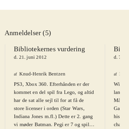
Anmeldelser (5)
Bibliotekernes vurdering
Bibli
d. 21. juni 2012
d. 7. j
Knud-Henrik Bentzen
Finn
af
af
PS3, Xbox 360. Efterhånden er der
WiiU. 
kommet en del spil fra Lego, og altid
lange 
har de sat alle sejl til for at få de
Målgru
store licenser i orden (Star Wars,
Games 
Indiana Jones m.fl.) Dette er 2. gang
histor
vi møder Batman. Pegi er 7 og spillet
charme