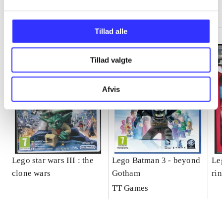
Minder om
Tillad alle
Tillad valgte
Afvis
Lego star wars III : the
Lego Batman 3 - beyond
Le
clone wars
Gotham
ri
TT Games