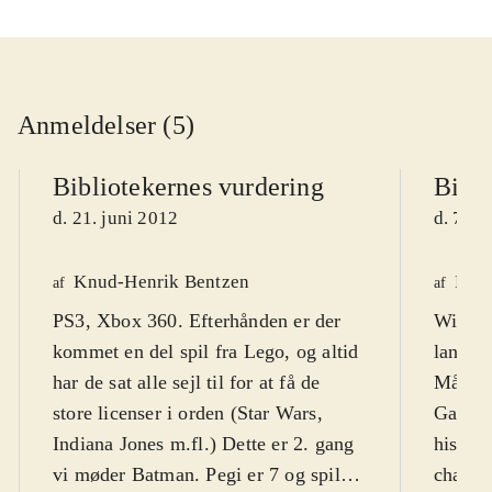
Anmeldelser (5)
Bibliotekernes vurdering
Bibli
d. 21. juni 2012
d. 7. j
Knud-Henrik Bentzen
Finn
af
af
PS3, Xbox 360. Efterhånden er der
WiiU. 
kommet en del spil fra Lego, og altid
lange 
har de sat alle sejl til for at få de
Målgru
store licenser i orden (Star Wars,
Games 
Indiana Jones m.fl.) Dette er 2. gang
histor
vi møder Batman. Pegi er 7 og spillet
charme