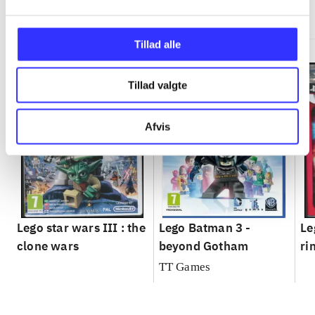
Minder om
Tillad alle
Tillad valgte
Afvis
Lego star wars III : the
Lego Batman 3 -
Le
clone wars
beyond Gotham
ri
TT Games