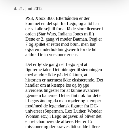
d. 21. juni 2012
PS3, Xbox 360. Efterhånden er der
kommet en del spil fra Lego, og altid har
de sat alle sejl til for at få de store licenser i
orden (Star Wars, Indiana Jones m.fl.)
Dette er 2. gang vi møder Batman. Pegi er
7 og spillet er rettet mod børn, men har
også en underholdningsværdi for de lidt
ældre. De to versioner er ens
.
Det er første gang i et Lego-spil at
figurerne taler. Det bidrager til stemningen
med ændrer ikke på det faktum, at
historien er nærmest ikke eksisterende. Det
handler om at kæmpe løs og bygge
alverdens tingester for at kunne avancere
igennem banerne. Det er fint nok for det er
i Legos ånd og da man møder og kæmper
mod/med de legendarisk figurer fra DC-
universet (Superman, Lex Luther, Wonder
Woman etc.) i Lego-udgaver, så bliver det
en ret charmerende affære. Her er 15
missioner og der kræves lidt snilde i flere