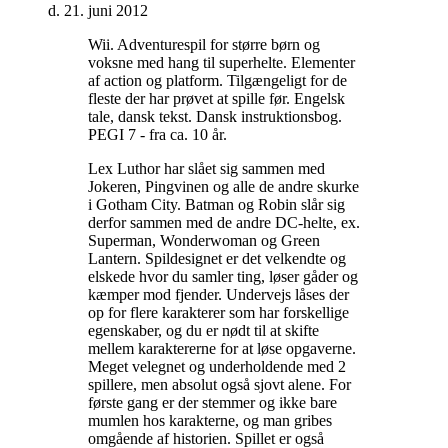
d. 21. juni 2012
Wii. Adventurespil for større børn og
voksne med hang til superhelte. Elementer
af action og platform. Tilgængeligt for de
fleste der har prøvet at spille før. Engelsk
tale, dansk tekst. Dansk instruktionsbog.
PEGI 7 - fra ca. 10 år
.
Lex Luthor har slået sig sammen med
Jokeren, Pingvinen og alle de andre skurke
i Gotham City. Batman og Robin slår sig
derfor sammen med de andre DC-helte, ex.
Superman, Wonderwoman og Green
Lantern. Spildesignet er det velkendte og
elskede hvor du samler ting, løser gåder og
kæmper mod fjender. Undervejs låses der
op for flere karakterer som har forskellige
egenskaber, og du er nødt til at skifte
mellem karaktererne for at løse opgaverne.
Meget velegnet og underholdende med 2
spillere, men absolut også sjovt alene. For
første gang er der stemmer og ikke bare
mumlen hos karakterne, og man gribes
omgående af historien. Spillet er også