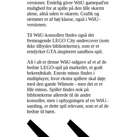
versioner. Endelig giver WiiU gamepad'en
mulighed for at spille på den lille skærm
alene, altså uden tv-skærm. Grafik og
stemmer er af høj klasse, også i WiiU-
versionen
.
Til WiiU-konsollen findes også det
fremragende LEGO City undercover (som
ikke tilbydes bibliotekerne), som er et
rendyrket GTA-inspireret sandbox-spil
.
Alt i alt er denne WiiU-udgave af et af de
bedste LEGO-spil på markedet, et godt
bekendtskab. Eneste minus findes i
multiplayer, hvor ekstra spillere skal døje
med den gamle Wiimote - men det er et
lille minus. Spillet findes nok på
bibliotekerne allerede til de andre
konsoller, men i opbygningen af en WiiU-
samling, er dette spil relevant, som et af de
bedste til børn
.