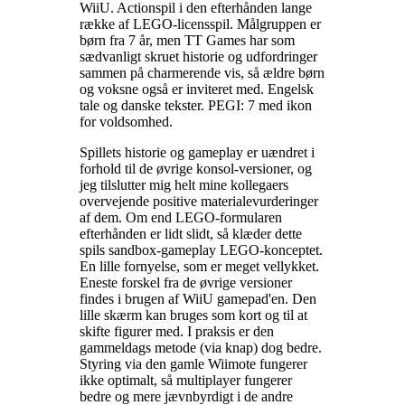
WiiU. Actionspil i den efterhånden lange
række af LEGO-licensspil. Målgruppen er
børn fra 7 år, men TT Games har som
sædvanligt skruet historie og udfordringer
sammen på charmerende vis, så ældre børn
og voksne også er inviteret med. Engelsk
tale og danske tekster. PEGI: 7 med ikon
for voldsomhed
.
Spillets historie og gameplay er uændret i
forhold til de øvrige konsol-versioner, og
jeg tilslutter mig helt mine kollegaers
overvejende positive materialevurderinger
af dem. Om end LEGO-formularen
efterhånden er lidt slidt, så klæder dette
spils sandbox-gameplay LEGO-konceptet.
En lille fornyelse, som er meget vellykket.
Eneste forskel fra de øvrige versioner
findes i brugen af WiiU gamepad'en. Den
lille skærm kan bruges som kort og til at
skifte figurer med. I praksis er den
gammeldags metode (via knap) dog bedre.
Styring via den gamle Wiimote fungerer
ikke optimalt, så multiplayer fungerer
bedre og mere jævnbyrdigt i de andre