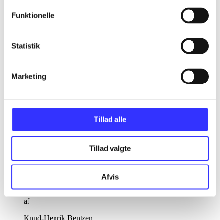
Funktionelle
Statistik
Teenage mutant ninja turtles - mutants in Manhattan
Marketing
Peter Laird
Anmeldelser (5)
Tillad alle
Bibliotekernes vurdering
Tillad valgte
d. 21. juni 2012
Afvis
af
af
Knud-Henrik Bentzen