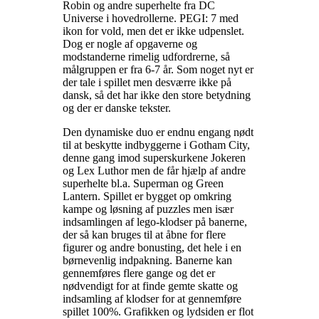
Robin og andre superhelte fra DC
Universe i hovedrollerne. PEGI: 7 med
ikon for vold, men det er ikke udpenslet.
Dog er nogle af opgaverne og
modstanderne rimelig udfordrerne, så
målgruppen er fra 6-7 år. Som noget nyt er
der tale i spillet men desværre ikke på
dansk, så det har ikke den store betydning
og der er danske tekster
.
Den dynamiske duo er endnu engang nødt
til at beskytte indbyggerne i Gotham City,
denne gang imod superskurkene Jokeren
og Lex Luthor men de får hjælp af andre
superhelte bl.a. Superman og Green
Lantern. Spillet er bygget op omkring
kampe og løsning af puzzles men især
indsamlingen af lego-klodser på banerne,
der så kan bruges til at åbne for flere
figurer og andre bonusting, det hele i en
børnevenlig indpakning. Banerne kan
gennemføres flere gange og det er
nødvendigt for at finde gemte skatte og
indsamling af klodser for at gennemføre
spillet 100%. Grafikken og lydsiden er flot