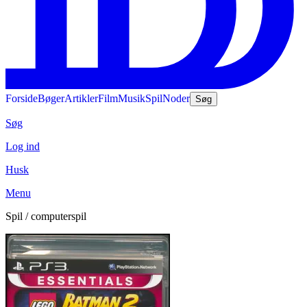
Forside
Bøger
Artikler
Film
Musik
Spil
Noder
Søg
Søg
Log ind
Husk
Menu
Spil / computerspil