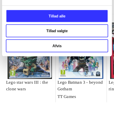
Minder om
Tillad alle
Tillad valgte
Afvis
Lego star wars III : the
Lego Batman 3 - beyond
Le
clone wars
Gotham
ri
TT Games