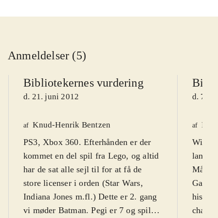
Anmeldelser (5)
Bibliotekernes vurdering
Bibli
d. 21. juni 2012
d. 7. j
Knud-Henrik Bentzen
Finn
af
af
PS3, Xbox 360. Efterhånden er der
WiiU. 
kommet en del spil fra Lego, og altid
lange 
har de sat alle sejl til for at få de
Målgru
store licenser i orden (Star Wars,
Games 
Indiana Jones m.fl.) Dette er 2. gang
histor
vi møder Batman. Pegi er 7 og spillet
charme