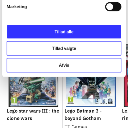
Marketing
Minder om
Tillad alle
Tillad valgte
Afvis
Lego star wars III : the
Lego Batman 3 -
Le
clone wars
beyond Gotham
ri
TT Games