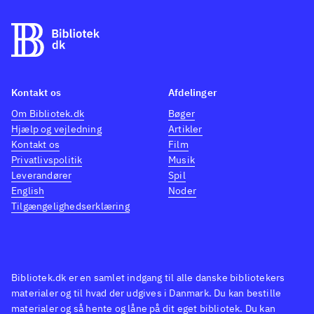
forældrene
.
gamle
lille 
på bib
andre
Kontakt os
Afdelinger
opbyg
samlin
Om Bibliotek.dk
Bøger
Hjælp og vejledning
Artikler
som et
Kontakt os
Film
Privatlivspolitik
Musik
Leverandører
Spil
English
Noder
Tilgængelighedserklæring
Bibliotek.dk er en samlet indgang til alle danske bibliotekers
materialer og til hvad der udgives i Danmark. Du kan bestille
materialer og så hente og låne på dit eget bibliotek. Du kan