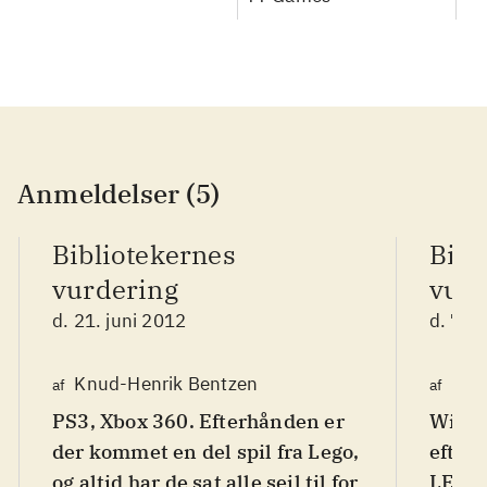
Anmeldelser (5)
Bibliotekernes
Bibl
vurdering
vurd
d. 21. juni 2012
d. 7. j
Knud-Henrik Bentzen
Finn
af
af
PS3, Xbox 360. Efterhånden er
WiiU. 
der kommet en del spil fra Lego,
efter
og altid har de sat alle sejl til for
LEGO-