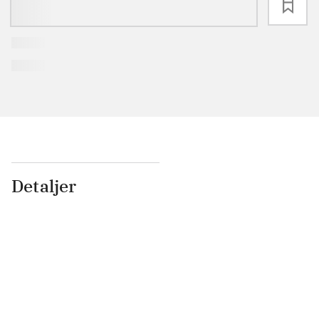
loading
Detaljer
...
...
...
...
...
...
...
...