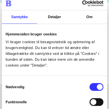
Samtykke
Detaljer
Om
Tidsskrift
Artiklen er en del af
Hjemmesiden bruger cookies
Vi bruger cookies til besøgsstatistik og optimering af
lorem ipsum dolor sit amet ...
brugervenlighed. Du kan til enhver tid ændre eller
tilbagetrække dit samtykke ved at klikke på ”Cookies” i
Tidsskrift
bunden af siden. Du kan læse mere om de anvendte
Artiklerne i
handler ofte om
cookies under ”Detaljer”.
Samtykkevalg
Nødvendig
Funktionelle
Artikler med samme emner