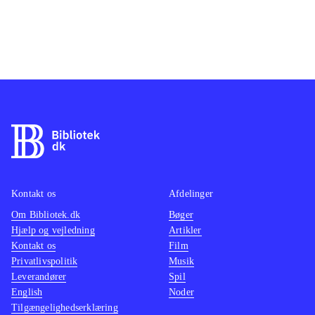
Kontakt os
Afdelinger
Om Bibliotek.dk
Bøger
Hjælp og vejledning
Artikler
Kontakt os
Film
Privatlivspolitik
Musik
Leverandører
Spil
English
Noder
Tilgængelighedserklæring