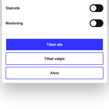
Fra
Statistik
Marketing
Tillad alle
Artikler
Alle registrerede artikler fordelt på udgivelser
Tillad valgte
...
Afvis
...
...