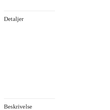
Detaljer
...
...
...
...
...
...
...
...
...
...
...
...
Beskrivelse