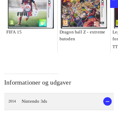
FIFA 15
Dragon ball Z - extreme
Le
butoden
fo
TT
Informationer og udgaver
Nintendo 3ds
2014