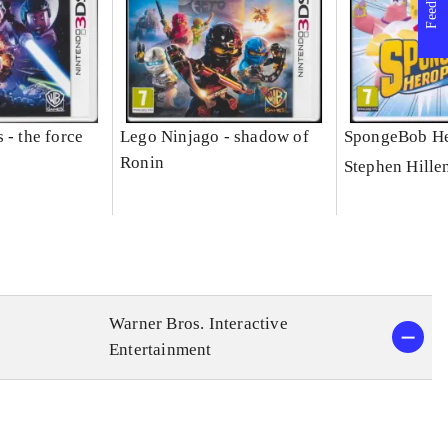
Feedback
 - the force
Lego Ninjago - shadow of
SpongeBob He
Ronin
Stephen Hille
Warner Bros. Interactive
Entertainment