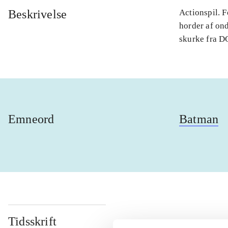
Beskrivelse
Actionspil. 
horder af on
skurke fra DC
Emneord
Batman
Tidsskrift