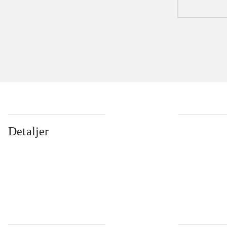
Detaljer
...
...
...
...