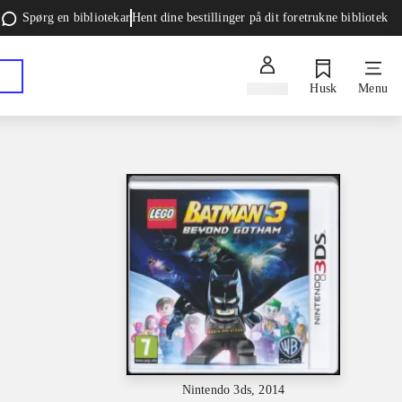
Spørg en bibliotekar
Hent dine bestillinger på dit foretrukne bibliotek
Log ind
Husk
Menu
Nintendo 3ds, 2014