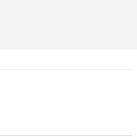
...
...