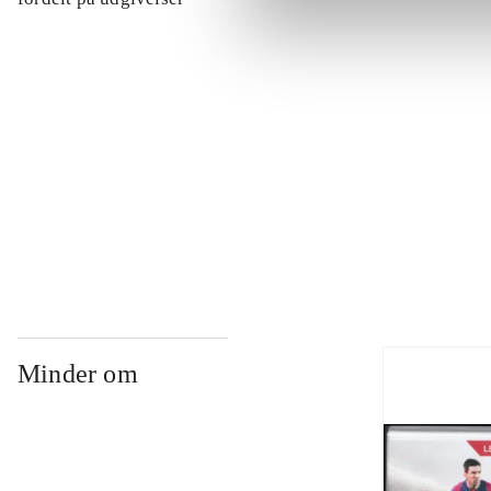
...
...
...
Minder om