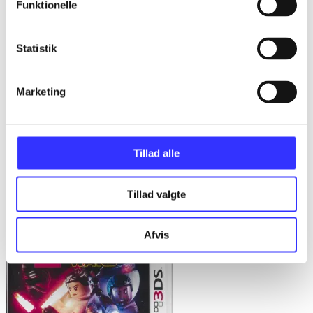
Funktionelle
FIFA 15
Statistik
Marketing
Tillad alle
Tillad valgte
Dragon ball Z - extreme butoden
Afvis