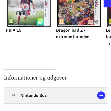
FIFA 15
Dragon ball Z -
Le
extreme butoden
fo
TT
Informationer og udgaver
Nintendo 3ds
2014