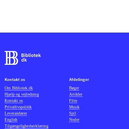
Kontakt os
Afdelinger
Om Bibliotek.dk
Bøger
Hjælp og vejledning
Artikler
Kontakt os
Film
Privatlivspolitik
Musik
Leverandører
Spil
English
Noder
Tilgængelighedserklæring