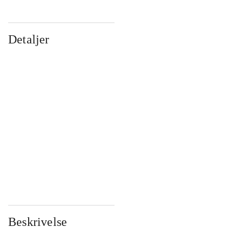
Detaljer
...
...
...
...
...
...
...
...
...
...
...
...
Beskrivelse