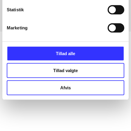
Fra
Statistik
Marketing
Tillad alle
Artikler
Alle registrerede artikler fordelt på udgivelser
Tillad valgte
...
Afvis
...
...