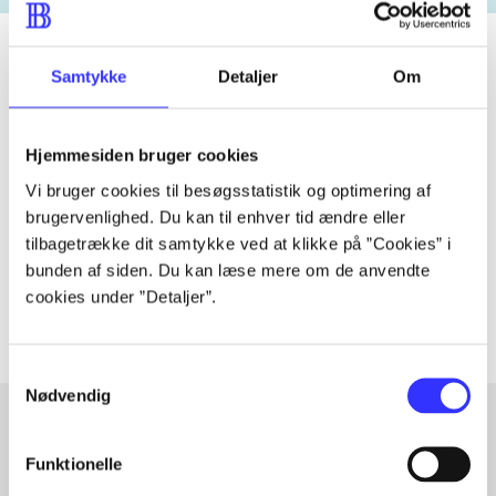
Samtykke
Detaljer
Om
Tidsskrift
Artiklen er en del af
Hjemmesiden bruger cookies
Vi bruger cookies til besøgsstatistik og optimering af
lorem ipsum dolor sit amet ...
brugervenlighed. Du kan til enhver tid ændre eller
tilbagetrække dit samtykke ved at klikke på ”Cookies” i
Tidsskrift
bunden af siden. Du kan læse mere om de anvendte
Artiklerne i
handler ofte om
cookies under ”Detaljer”.
Samtykkevalg
Nødvendig
Funktionelle
Artikler med samme emner