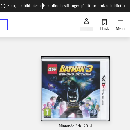
Spørg en bibliotekar
Hent dine bestillinger på dit foretrukne bibliotek
Log ind
Husk
Menu
Nintendo 3ds, 2014