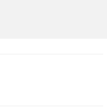
...
...