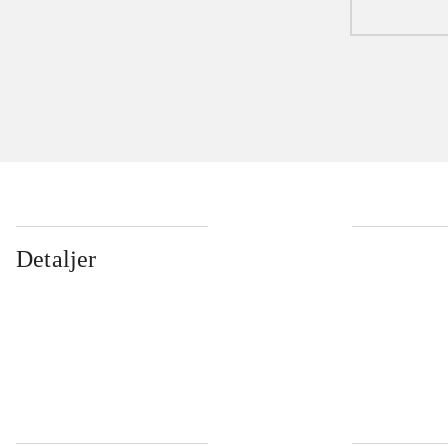
Detaljer
...
...
...
...