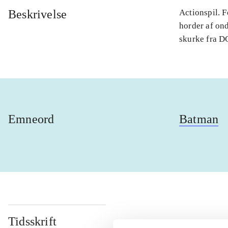
Beskrivelse
Actionspil. 
horder af on
skurke fra DC
Emneord
Batman
Tidsskrift