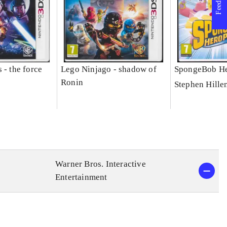
Feedback
 - the force
Lego Ninjago - shadow of
SpongeBob He
Ronin
Stephen Hille
Warner Bros. Interactive
Entertainment