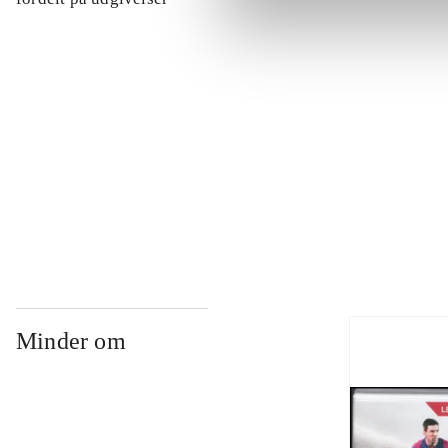
...
...
...
Minder om