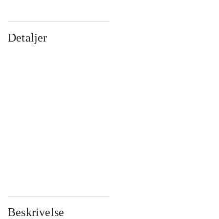
Detaljer
...
...
...
...
...
...
...
...
...
...
...
...
Beskrivelse