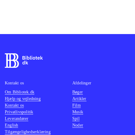
Kontakt os
Afdelinger
Om Bibliotek.dk
Bøger
Hjælp og vejledning
Artikler
Kontakt os
Film
Privatlivspolitik
Musik
Leverandører
Spil
English
Noder
Tilgængelighedserklæring