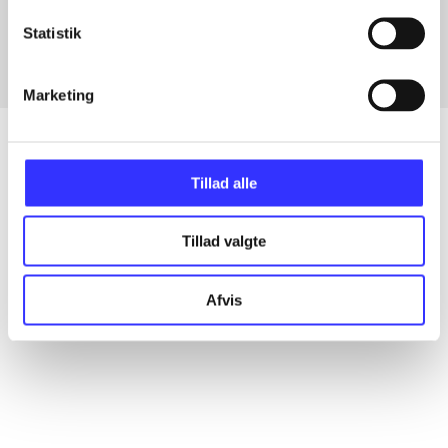
Fra
Statistik
Marketing
Tillad alle
Artikler
Alle registrerede artikler fordelt på udgivelser
Tillad valgte
...
Afvis
...
...