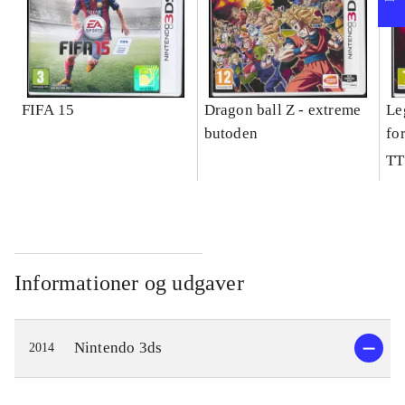
FIFA 15
Dragon ball Z - extreme
Le
butoden
fo
TT
Informationer og udgaver
Nintendo 3ds
2014