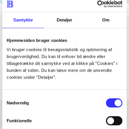
Samtykke
Detaljer
Om
Tidsskrift
Artiklen er en del af
Hjemmesiden bruger cookies
Vi bruger cookies til besøgsstatistik og optimering af
lorem ipsum dolor sit amet ...
brugervenlighed. Du kan til enhver tid ændre eller
tilbagetrække dit samtykke ved at klikke på ”Cookies” i
Tidsskrift
bunden af siden. Du kan læse mere om de anvendte
Artiklerne i
handler ofte om
cookies under ”Detaljer”.
Samtykkevalg
Nødvendig
Funktionelle
Artikler med samme emner