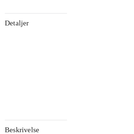
Detaljer
...
...
...
...
...
...
...
...
...
...
...
...
Beskrivelse