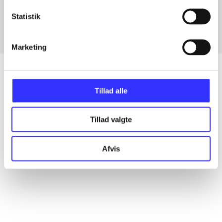
Fra
Statistik
Marketing
Tillad alle
Artikler
Alle registrerede artikler fordelt på udgivelser
Tillad valgte
...
Afvis
...
...