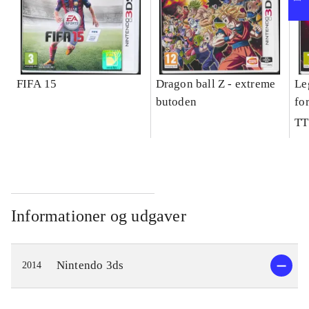
FIFA 15
Dragon ball Z - extreme
Le
butoden
fo
TT
Informationer og udgaver
Nintendo 3ds
2014