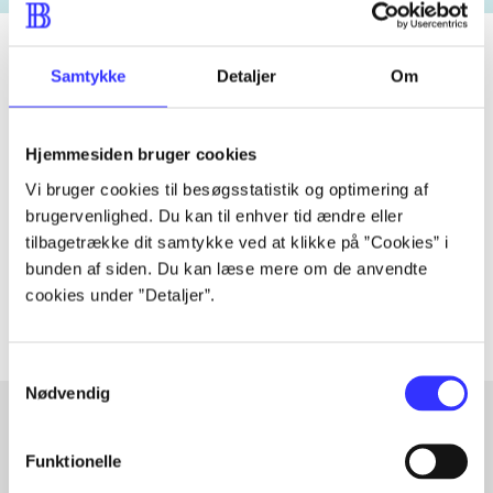
Samtykke
Detaljer
Om
Tidsskrift
Artiklen er en del af
Hjemmesiden bruger cookies
Vi bruger cookies til besøgsstatistik og optimering af
lorem ipsum dolor sit amet ...
brugervenlighed. Du kan til enhver tid ændre eller
tilbagetrække dit samtykke ved at klikke på ”Cookies” i
Tidsskrift
bunden af siden. Du kan læse mere om de anvendte
Artiklerne i
handler ofte om
cookies under ”Detaljer”.
Samtykkevalg
Nødvendig
Funktionelle
Artikler med samme emner