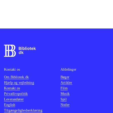
Kontakt os
Afdelinger
Om Bibliotek.dk
Bøger
Hjælp og vejledning
Artikler
Kontakt os
Film
Privatlivspolitik
Musik
Leverandører
Spil
English
Noder
Tilgængelighedserklæring