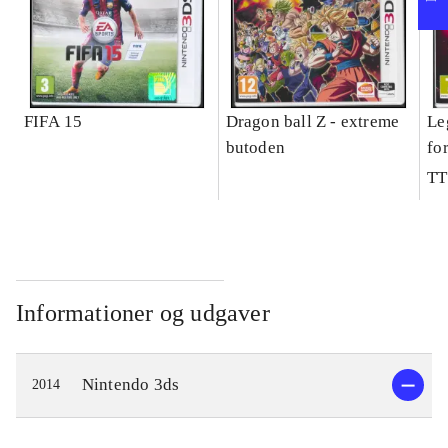
FIFA 15
Dragon ball Z - extreme
Le
butoden
fo
TT
Informationer og udgaver
Nintendo 3ds
2014