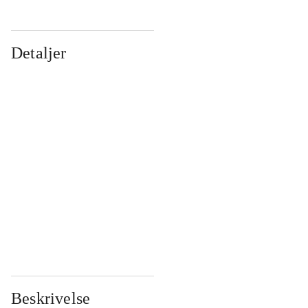
Detaljer
...
...
...
...
...
...
...
...
...
...
...
...
Beskrivelse