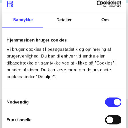
Samtykke
Detaljer
Om
Tidsskrift
Artiklen er en del af
Hjemmesiden bruger cookies
Vi bruger cookies til besøgsstatistik og optimering af
lorem ipsum dolor sit amet ...
brugervenlighed. Du kan til enhver tid ændre eller
tilbagetrække dit samtykke ved at klikke på ”Cookies” i
Tidsskrift
bunden af siden. Du kan læse mere om de anvendte
Artiklerne i
handler ofte om
cookies under ”Detaljer”.
Samtykkevalg
Nødvendig
Funktionelle
Artikler med samme emner