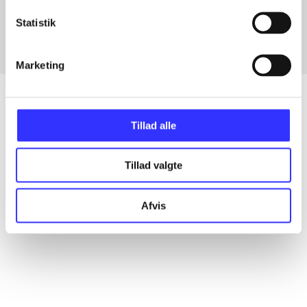
Fra
Statistik
Marketing
Tillad alle
Artikler
Alle registrerede artikler fordelt på udgivelser
Tillad valgte
...
Afvis
...
...