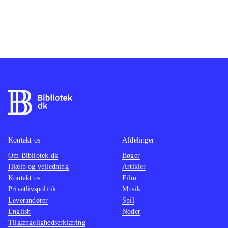
Kontakt os
Afdelinger
Om Bibliotek.dk
Bøger
Hjælp og vejledning
Artikler
Kontakt os
Film
Privatlivspolitik
Musik
Leverandører
Spil
English
Noder
Tilgængelighedserklæring