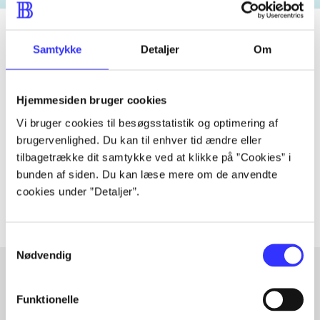
Samtykke
Detaljer
Om
Tidsskrift
Artiklen er en del af
Hjemmesiden bruger cookies
Vi bruger cookies til besøgsstatistik og optimering af
lorem ipsum dolor sit amet ...
brugervenlighed. Du kan til enhver tid ændre eller
tilbagetrække dit samtykke ved at klikke på ”Cookies” i
Tidsskrift
bunden af siden. Du kan læse mere om de anvendte
Artiklerne i
handler ofte om
cookies under ”Detaljer”.
Samtykkevalg
Nødvendig
Funktionelle
Artikler med samme emner