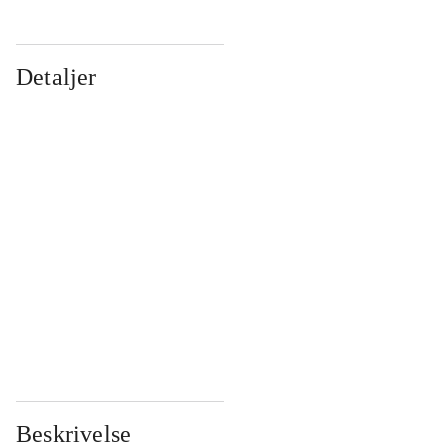
Detaljer
...
...
...
...
...
...
...
...
...
...
...
...
Beskrivelse