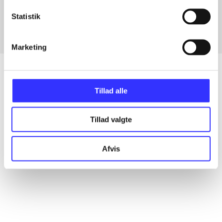
Fra
Statistik
Marketing
Tillad alle
Artikler
Alle registrerede artikler fordelt på udgivelser
Tillad valgte
...
Afvis
...
...