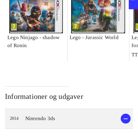
Lego Ninjago - shadow
Lego - Jurassic World
Le
of Ronin
fo
TT
Informationer og udgaver
Nintendo 3ds
2014