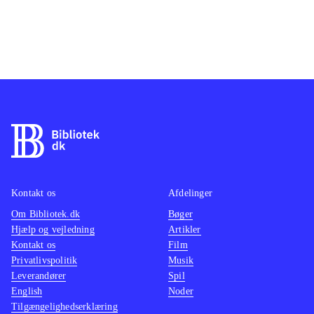
Kontakt os
Afdelinger
Om Bibliotek.dk
Bøger
Hjælp og vejledning
Artikler
Kontakt os
Film
Privatlivspolitik
Musik
Leverandører
Spil
English
Noder
Tilgængelighedserklæring