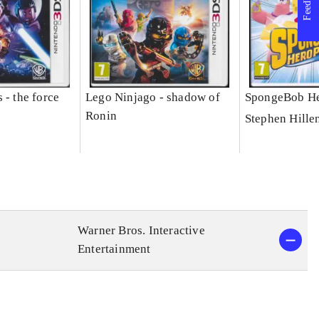
Feedback
 - the force
Lego Ninjago - shadow of
SpongeBob He
Ronin
Stephen Hille
Warner Bros. Interactive
Entertainment