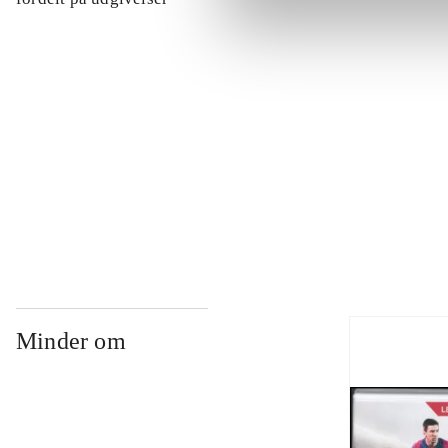
...
...
...
Minder om