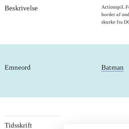
Beskrivelse
Actionspil. 
horder af on
skurke fra DC
Emneord
Batman
Tidsskrift