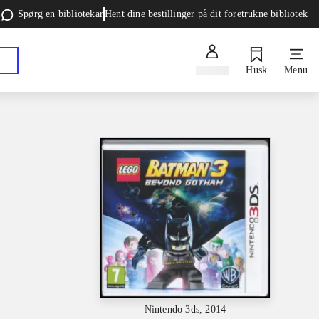
Spørg en bibliotekar
Hent dine bestillinger på dit foretrukne bibliotek
Log ind
Husk
Menu
Nintendo 3ds, 2014