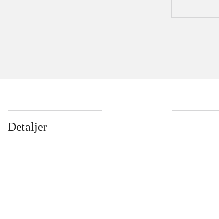
Detaljer
...
...
...
...