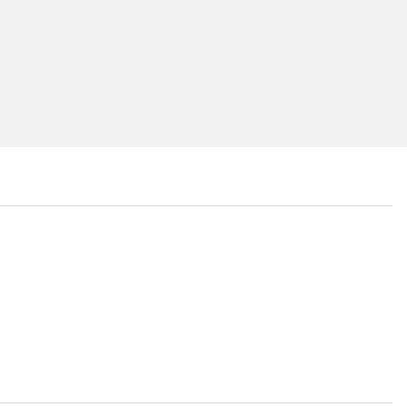
...
...