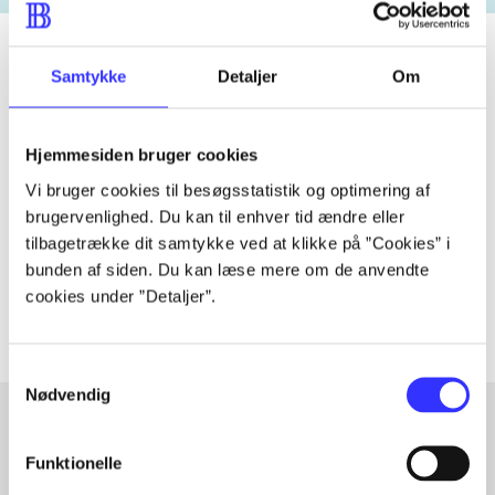
Samtykke
Detaljer
Om
Tidsskrift
Artiklen er en del af
Hjemmesiden bruger cookies
Vi bruger cookies til besøgsstatistik og optimering af
lorem ipsum dolor sit amet ...
brugervenlighed. Du kan til enhver tid ændre eller
tilbagetrække dit samtykke ved at klikke på ”Cookies” i
Tidsskrift
bunden af siden. Du kan læse mere om de anvendte
Artiklerne i
handler ofte om
cookies under ”Detaljer”.
Samtykkevalg
Nødvendig
Funktionelle
Artikler med samme emner