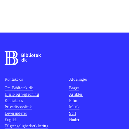
Kontakt os
Afdelinger
Om Bibliotek.dk
Bøger
Hjælp og vejledning
Artikler
Kontakt os
Film
Privatlivspolitik
Musik
Leverandører
Spil
English
Noder
Tilgængelighedserklæring