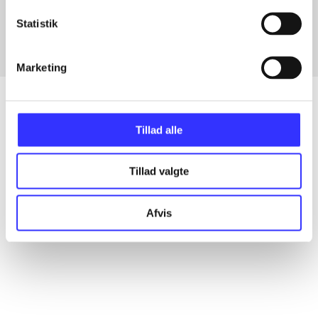
Fra
Statistik
Marketing
Tillad alle
Artikler
Alle registrerede artikler fordelt på udgivelser
Tillad valgte
...
Afvis
...
...