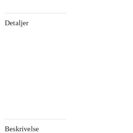
Detaljer
...
...
...
...
...
...
...
...
...
...
...
...
Beskrivelse