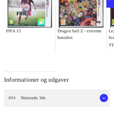
FIFA 15
Dragon ball Z - extreme
Le
butoden
fo
TT
Informationer og udgaver
Nintendo 3ds
2014