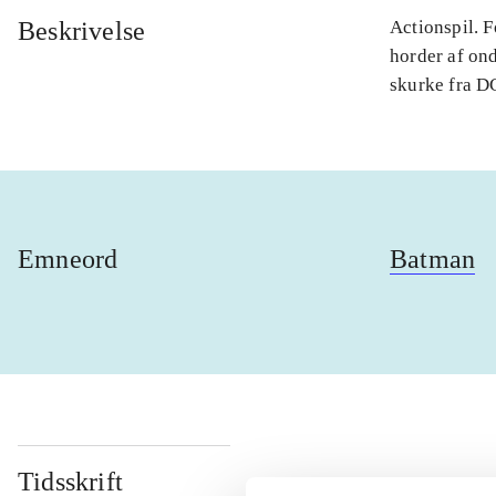
Beskrivelse
Actionspil. 
horder af on
skurke fra DC
Emneord
Batman
Tidsskrift