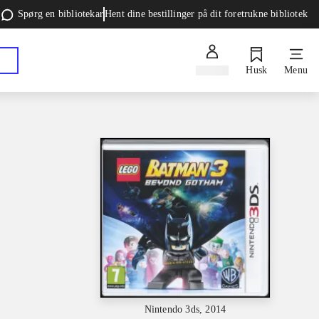
Spørg en bibliotekar
Hent dine bestillinger på dit foretrukne bibliotek
Log ind
Husk
Menu
Nintendo 3ds, 2014