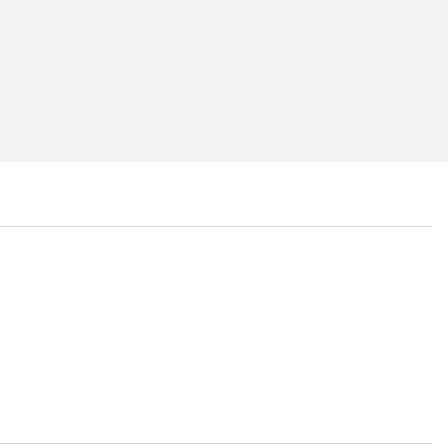
...
...