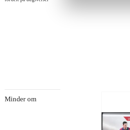
...
...
...
Minder om