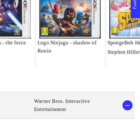
Feedback
 - the force
Lego Ninjago - shadow of
SpongeBob He
Ronin
Stephen Hille
Warner Bros. Interactive
Entertainment