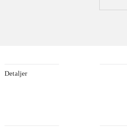
Detaljer
...
...
...
...