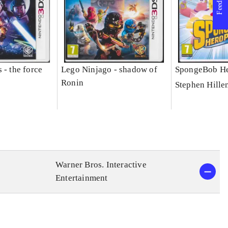
Feedback
 - the force
Lego Ninjago - shadow of
SpongeBob He
Ronin
Stephen Hille
Warner Bros. Interactive
Entertainment