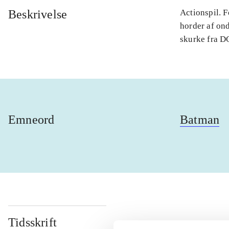
Beskrivelse
Actionspil. 
horder af on
skurke fra DC
Emneord
Batman
Tidsskrift