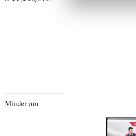
...
...
...
Minder om