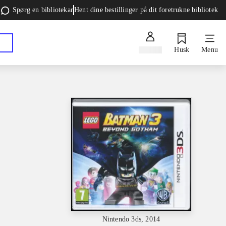
Spørg en bibliotekar
Hent dine bestillinger på dit foretrukne bibliotek
Log ind
Husk
Menu
Nintendo 3ds, 2014