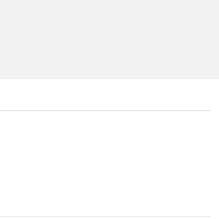
...
...