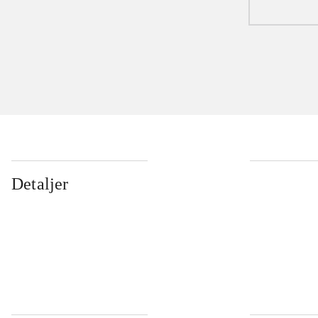
Detaljer
...
...
...
...