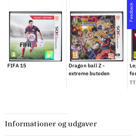
Feedback
FIFA 15
Dragon ball Z -
Le
extreme butoden
fo
TT
Informationer og udgaver