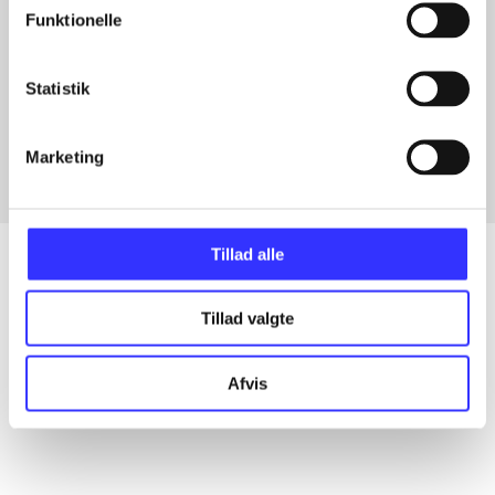
Funktionelle
Artikler med samme emner
Statistik
Fra
Marketing
Tillad alle
Tillad valgte
Artikler
Alle registrerede artikler fordelt på udgivelser
Afvis
...