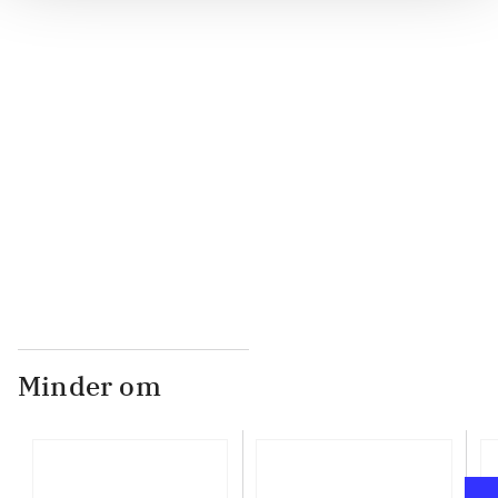
...
...
...
...
Minder om