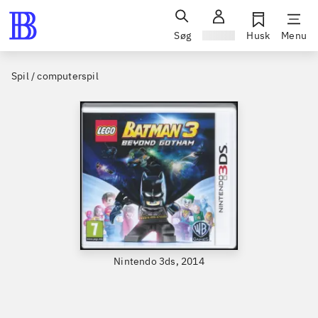
Søg
Log ind
Husk
Menu
Spil / computerspil
Nintendo 3ds, 2014