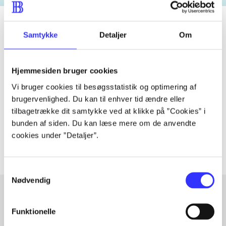
Samtykke
Detaljer
Om
Tidsskrift
Artiklen er en del af
Hjemmesiden bruger cookies
Vi bruger cookies til besøgsstatistik og optimering af
lorem ipsum dolor sit amet ...
brugervenlighed. Du kan til enhver tid ændre eller
tilbagetrække dit samtykke ved at klikke på ”Cookies” i
Tidsskrift
bunden af siden. Du kan læse mere om de anvendte
Artiklerne i
handler ofte om
cookies under ”Detaljer”.
Samtykkevalg
Nødvendig
Funktionelle
Artikler med samme emner