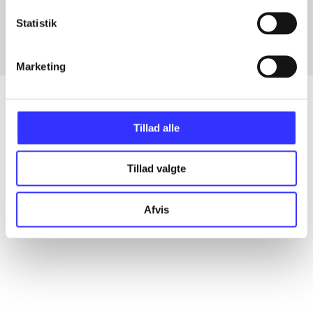
Fra
Statistik
Marketing
Tillad alle
Artikler
Alle registrerede artikler fordelt på udgivelser
Tillad valgte
...
Afvis
...
...