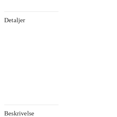
Detaljer
...
...
...
...
...
...
...
...
...
...
...
...
Beskrivelse