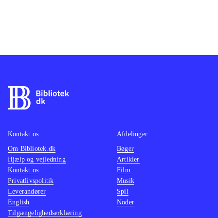
Kontakt os
Afdelinger
Om Bibliotek.dk
Bøger
Hjælp og vejledning
Artikler
Kontakt os
Film
Privatlivspolitik
Musik
Leverandører
Spil
English
Noder
Tilgængelighedserklæring