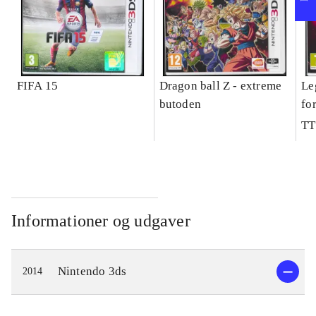
FIFA 15
Dragon ball Z - extreme
Le
butoden
fo
TT
Informationer og udgaver
Nintendo 3ds
2014