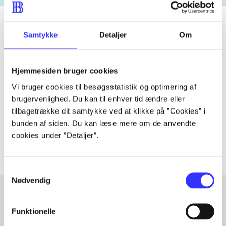
Samtykke
Detaljer
Om
Tidsskrift
Artiklen er en del af
Hjemmesiden bruger cookies
Vi bruger cookies til besøgsstatistik og optimering af
lorem ipsum dolor sit amet ...
brugervenlighed. Du kan til enhver tid ændre eller
tilbagetrække dit samtykke ved at klikke på ”Cookies” i
Tidsskrift
bunden af siden. Du kan læse mere om de anvendte
Artiklerne i
handler ofte om
cookies under ”Detaljer”.
Samtykkevalg
Nødvendig
Funktionelle
Artikler med samme emner