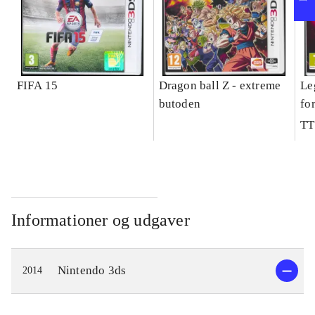
FIFA 15
Dragon ball Z - extreme
Le
butoden
fo
TT
Informationer og udgaver
Nintendo 3ds
2014