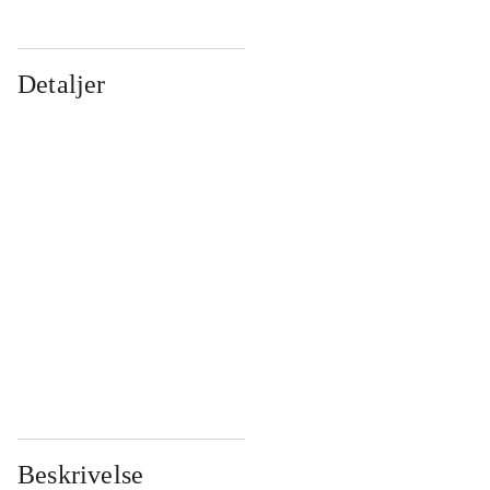
Detaljer
...
...
...
...
...
...
...
...
...
...
...
...
Beskrivelse