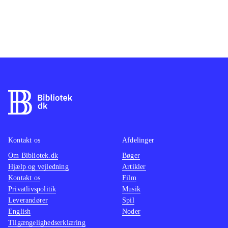
Kontakt os
Afdelinger
Om Bibliotek.dk
Bøger
Hjælp og vejledning
Artikler
Kontakt os
Film
Privatlivspolitik
Musik
Leverandører
Spil
English
Noder
Tilgængelighedserklæring