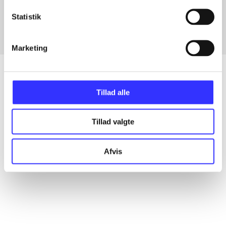
Fra
Statistik
Marketing
Tillad alle
Artikler
Alle registrerede artikler fordelt på udgivelser
Tillad valgte
...
Afvis
...
...