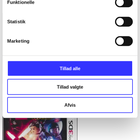
Funktionelle
FIFA 15
Statistik
Marketing
Tillad alle
Tillad valgte
Dragon ball Z - extreme butoden
Afvis