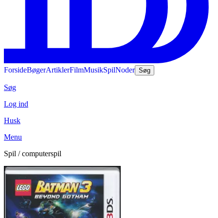
Forside
Bøger
Artikler
Film
Musik
Spil
Noder
Søg
Søg
Log ind
Husk
Menu
Spil / computerspil