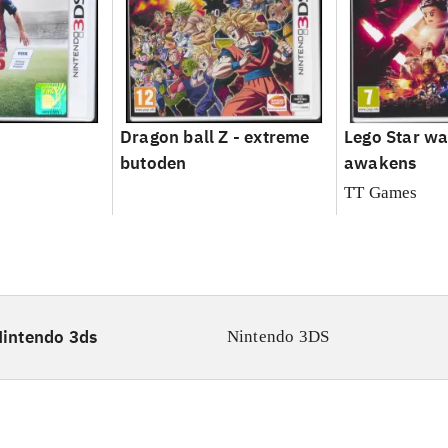
Dragon ball Z - extreme
Lego Star war
butoden
awakens
TT Games
intendo 3ds
Nintendo 3DS