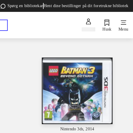
Spørg en bibliotekar
Hent dine bestillinger på dit foretrukne bibliotek
Log ind
Husk
Menu
Nintendo 3ds, 2014