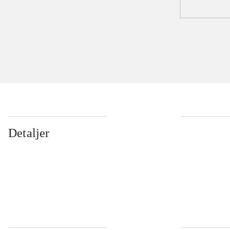
Detaljer
...
...
...
...