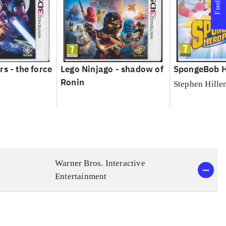
Feedback
s - the force
Lego Ninjago - shadow of
SpongeBob H
Ronin
Stephen Hille
Warner Bros. Interactive
Entertainment