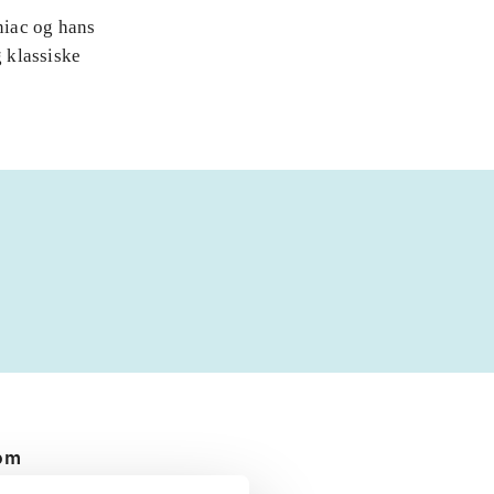
niac og hans
 klassiske
 om