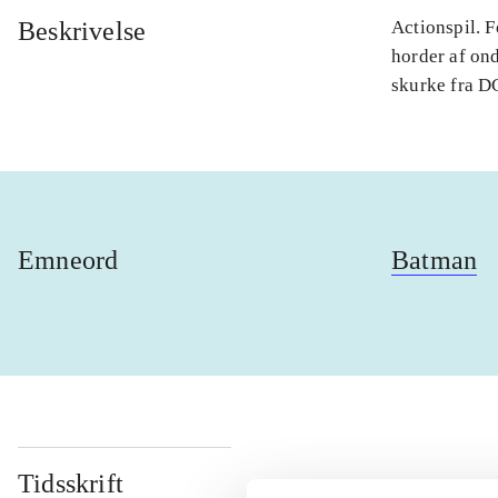
Beskrivelse
Actionspil. 
horder af on
skurke fra DC
Emneord
Batman
Tidsskrift