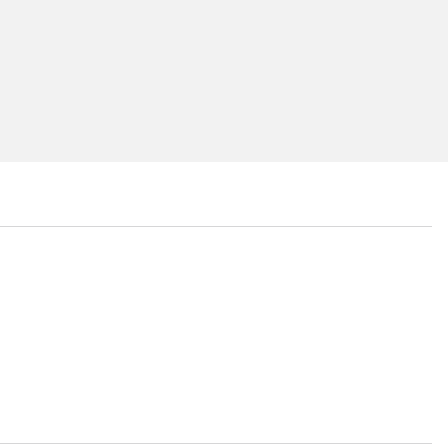
...
...