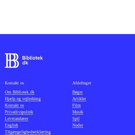
Kontakt os
Afdelinger
Om Bibliotek.dk
Bøger
Hjælp og vejledning
Artikler
Kontakt os
Film
Privatlivspolitik
Musik
Leverandører
Spil
English
Noder
Tilgængelighedserklæring