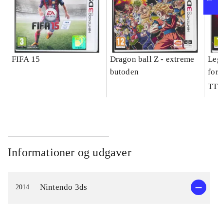
FIFA 15
Dragon ball Z - extreme
Le
butoden
fo
TT
Informationer og udgaver
Nintendo 3ds
2014