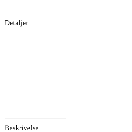
Detaljer
...
...
...
...
...
...
...
...
...
...
...
...
Beskrivelse