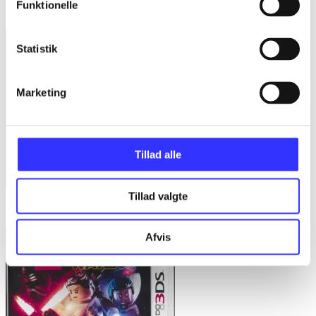
Funktionelle
FIFA 15
Statistik
Marketing
Tillad alle
Tillad valgte
Dragon ball Z - extreme butoden
Afvis