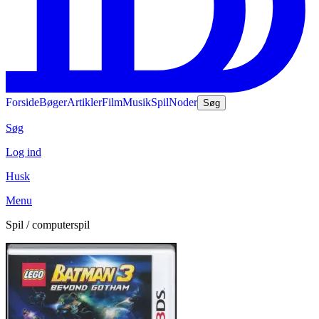
Forside
Bøger
Artikler
Film
Musik
Spil
Noder
Søg
Søg
Log ind
Husk
Menu
Spil / computerspil