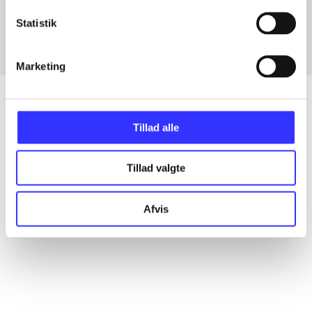
Fra
Statistik
Marketing
Tillad alle
Artikler
Alle registrerede artikler fordelt på udgivelser
Tillad valgte
...
Afvis
...
...