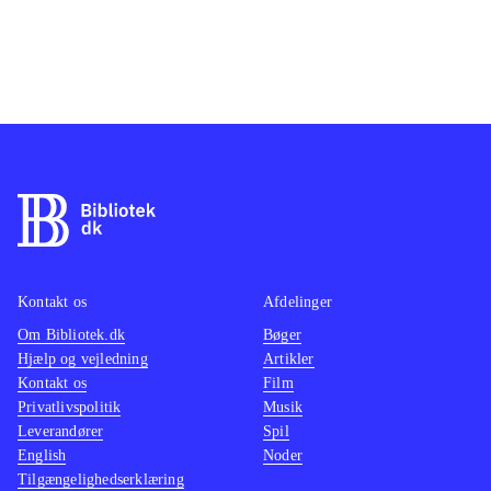
Kontakt os
Afdelinger
Om Bibliotek.dk
Bøger
Hjælp og vejledning
Artikler
Kontakt os
Film
Privatlivspolitik
Musik
Leverandører
Spil
English
Noder
Tilgængelighedserklæring