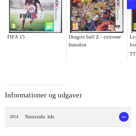
FIFA 15
Dragon ball Z - extreme
Le
butoden
fo
TT
Informationer og udgaver
Nintendo 3ds
2014