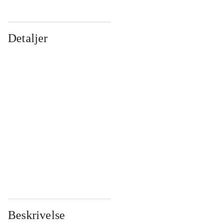
Detaljer
...
...
...
...
...
...
...
...
...
...
...
...
Beskrivelse