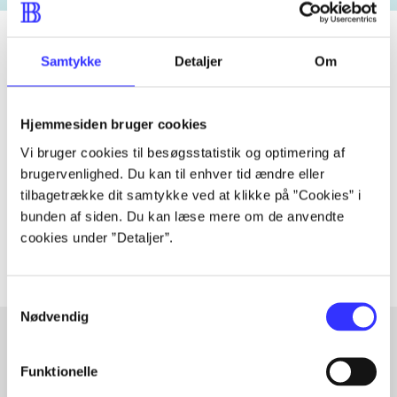
Samtykke
Detaljer
Om
Tidsskrift
Artiklen er en del af
Hjemmesiden bruger cookies
Vi bruger cookies til besøgsstatistik og optimering af
lorem ipsum dolor sit amet ...
brugervenlighed. Du kan til enhver tid ændre eller
tilbagetrække dit samtykke ved at klikke på ”Cookies” i
Tidsskrift
bunden af siden. Du kan læse mere om de anvendte
Artiklerne i
handler ofte om
cookies under ”Detaljer”.
Samtykkevalg
Nødvendig
Funktionelle
Artikler med samme emner