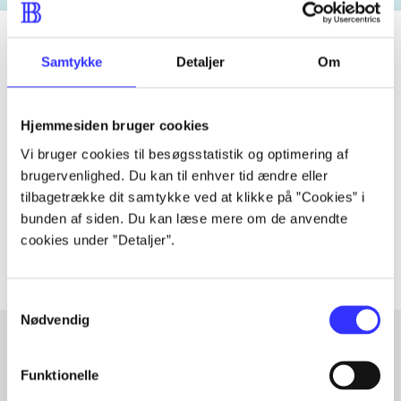
Samtykke
Detaljer
Om
Tidsskrift
Artiklen er en del af
Hjemmesiden bruger cookies
Vi bruger cookies til besøgsstatistik og optimering af
lorem ipsum dolor sit amet ...
brugervenlighed. Du kan til enhver tid ændre eller
tilbagetrække dit samtykke ved at klikke på ”Cookies” i
Tidsskrift
bunden af siden. Du kan læse mere om de anvendte
Artiklerne i
handler ofte om
cookies under ”Detaljer”.
Samtykkevalg
Nødvendig
Funktionelle
Artikler med samme emner