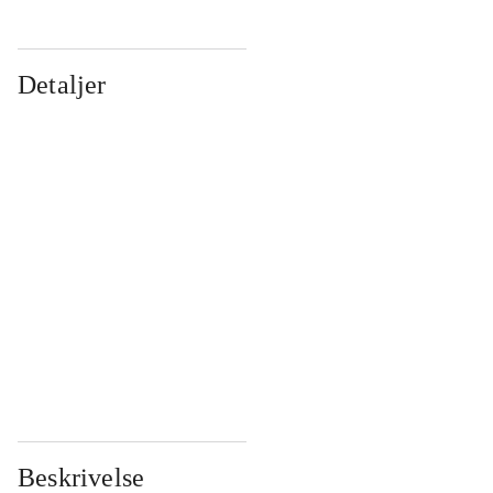
Detaljer
...
...
...
...
...
...
...
...
...
...
...
...
Beskrivelse