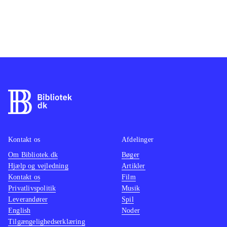
Kontakt os
Afdelinger
Om Bibliotek.dk
Bøger
Hjælp og vejledning
Artikler
Kontakt os
Film
Privatlivspolitik
Musik
Leverandører
Spil
English
Noder
Tilgængelighedserklæring