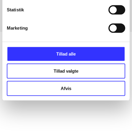
Fra
Statistik
Marketing
Tillad alle
Artikler
Alle registrerede artikler fordelt på udgivelser
Tillad valgte
...
Afvis
...
...