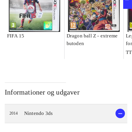
FIFA 15
Dragon ball Z - extreme
Le
butoden
fo
TT
Informationer og udgaver
Nintendo 3ds
2014