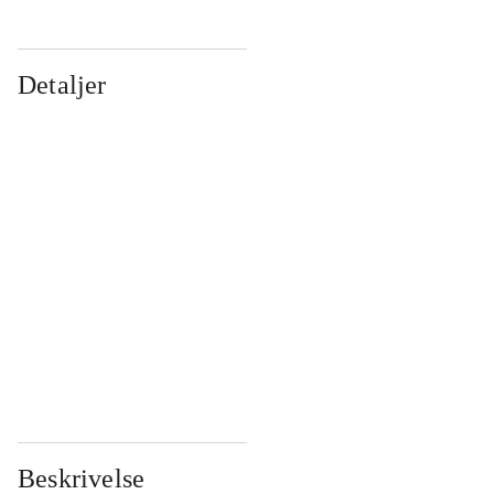
Detaljer
...
...
...
...
...
...
...
...
...
...
...
...
Beskrivelse