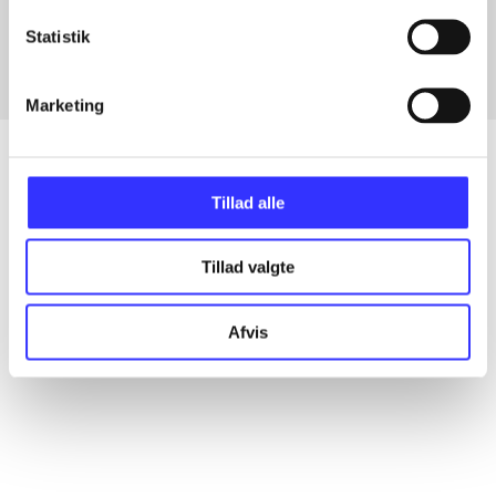
Fra
Statistik
Marketing
Tillad alle
Artikler
Alle registrerede artikler fordelt på udgivelser
Tillad valgte
...
Afvis
...
...