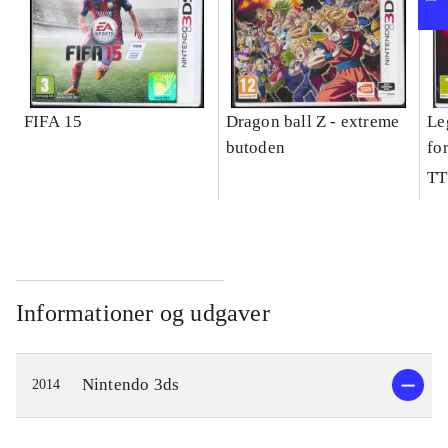
FIFA 15
Dragon ball Z - extreme
Le
butoden
fo
TT
Informationer og udgaver
Nintendo 3ds
2014