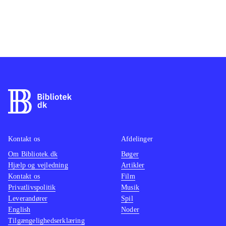
Kontakt os
Afdelinger
Om Bibliotek.dk
Bøger
Hjælp og vejledning
Artikler
Kontakt os
Film
Privatlivspolitik
Musik
Leverandører
Spil
English
Noder
Tilgængelighedserklæring