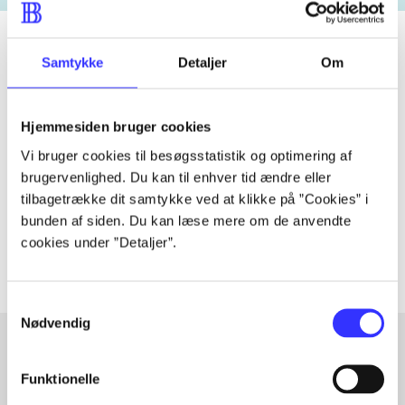
Samtykke
Detaljer
Om
Tidsskrift
Artiklen er en del af
Hjemmesiden bruger cookies
Vi bruger cookies til besøgsstatistik og optimering af
lorem ipsum dolor sit amet ...
brugervenlighed. Du kan til enhver tid ændre eller
tilbagetrække dit samtykke ved at klikke på ”Cookies” i
Tidsskrift
bunden af siden. Du kan læse mere om de anvendte
Artiklerne i
handler ofte om
cookies under ”Detaljer”.
Samtykkevalg
Nødvendig
Funktionelle
Artikler med samme emner