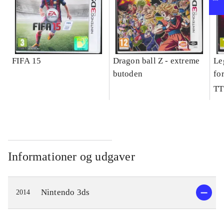
FIFA 15
Dragon ball Z - extreme
Le
butoden
fo
TT
Informationer og udgaver
Nintendo 3ds
2014