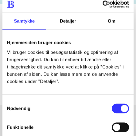
Samtykke
Detaljer
Om
Tidsskrift
Artiklen er en del af
Hjemmesiden bruger cookies
Vi bruger cookies til besøgsstatistik og optimering af
lorem ipsum dolor sit amet ...
brugervenlighed. Du kan til enhver tid ændre eller
tilbagetrække dit samtykke ved at klikke på ”Cookies” i
Tidsskrift
bunden af siden. Du kan læse mere om de anvendte
Artiklerne i
handler ofte om
cookies under ”Detaljer”.
Samtykkevalg
Nødvendig
Funktionelle
Artikler med samme emner