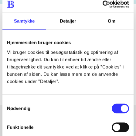
Samtykke
Detaljer
Om
Tidsskrift
Artiklen er en del af
Hjemmesiden bruger cookies
Vi bruger cookies til besøgsstatistik og optimering af
lorem ipsum dolor sit amet ...
brugervenlighed. Du kan til enhver tid ændre eller
tilbagetrække dit samtykke ved at klikke på ”Cookies” i
Tidsskrift
bunden af siden. Du kan læse mere om de anvendte
Artiklerne i
handler ofte om
cookies under ”Detaljer”.
Samtykkevalg
Nødvendig
Funktionelle
Artikler med samme emner