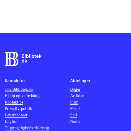
Kontakt os
Afdelinger
Om Bibliotek.dk
Bøger
Hjælp og vejledning
Artikler
Kontakt os
Film
Privatlivspolitik
Musik
Leverandører
Spil
English
Noder
Tilgængelighedserklæring