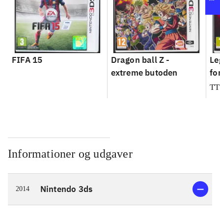
FIFA 15
Dragon ball Z -
Le
extreme butoden
fo
TT
Informationer og udgaver
Nintendo 3ds
2014