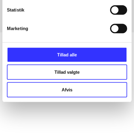
Fra
Statistik
Marketing
Tillad alle
Artikler
Alle registrerede artikler fordelt på udgivelser
Tillad valgte
...
Afvis
...
...