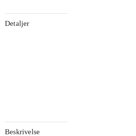
Detaljer
...
...
...
...
...
...
...
...
...
...
...
...
Beskrivelse