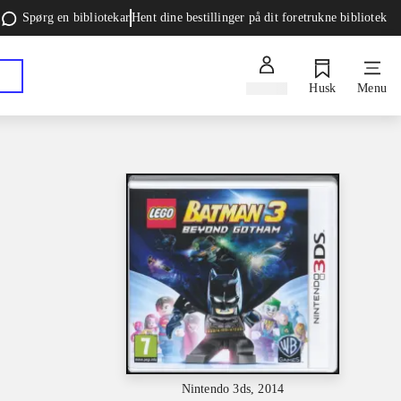
Spørg en bibliotekar
Hent dine bestillinger på dit foretrukne bibliotek
Log ind
Husk
Menu
Nintendo 3ds, 2014