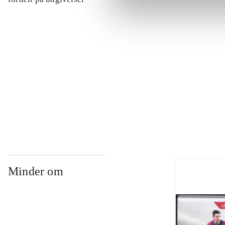
...
...
...
Minder om