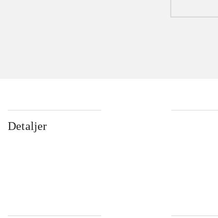
Detaljer
...
...
...
...