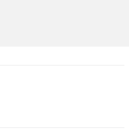
...
...