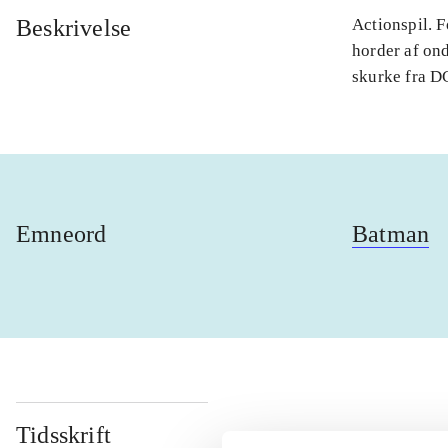
Beskrivelse
Actionspil. 
horder af on
skurke fra DC
Emneord
Batman
Tidsskrift