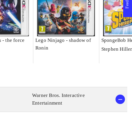
Feedback
 - the force
Lego Ninjago - shadow of
SpongeBob He
Ronin
Stephen Hille
Warner Bros. Interactive
Entertainment