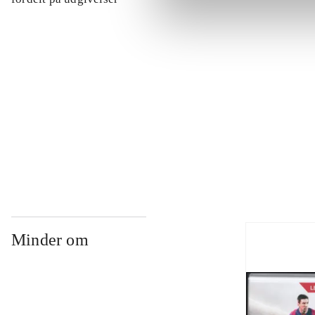
...
...
...
Minder om