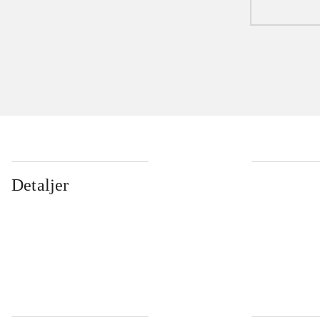
Detaljer
...
...
...
...