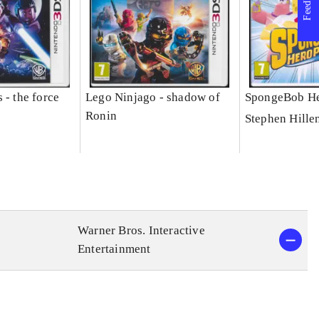
Feedback
 - the force
Lego Ninjago - shadow of
SpongeBob He
Ronin
Stephen Hille
Warner Bros. Interactive
Entertainment