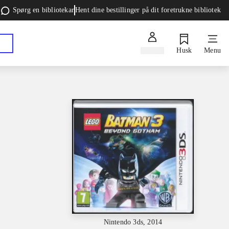
Spørg en bibliotekar
Hent dine bestillinger på dit foretrukne bibliotek
Log ind
Husk
Menu
Nintendo 3ds, 2014