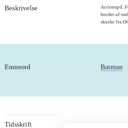
Beskrivelse
Actionspil. 
horder af on
skurke fra DC
Emneord
Batman
Tidsskrift