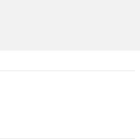
...
...