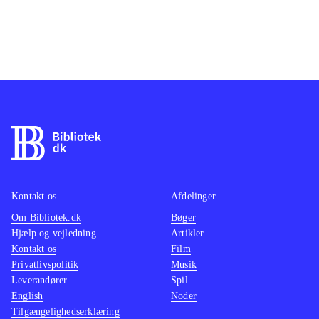
Kontakt os
Afdelinger
Om Bibliotek.dk
Bøger
Hjælp og vejledning
Artikler
Kontakt os
Film
Privatlivspolitik
Musik
Leverandører
Spil
English
Noder
Tilgængelighedserklæring