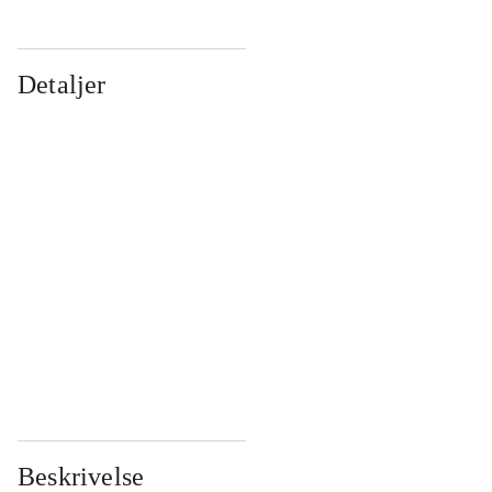
Detaljer
...
...
...
...
...
...
...
...
...
...
...
...
Beskrivelse