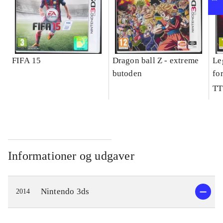
FIFA 15
Dragon ball Z - extreme
Le
butoden
fo
TT
Informationer og udgaver
Nintendo 3ds
2014