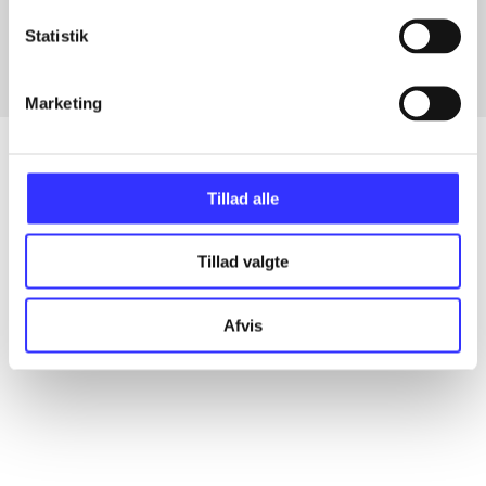
Fra
Statistik
Marketing
Tillad alle
Artikler
Alle registrerede artikler fordelt på udgivelser
Tillad valgte
...
Afvis
...
...