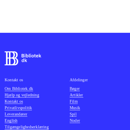
Kontakt os
Afdelinger
Om Bibliotek.dk
Bøger
Hjælp og vejledning
Artikler
Kontakt os
Film
Privatlivspolitik
Musik
Leverandører
Spil
English
Noder
Tilgængelighedserklæring