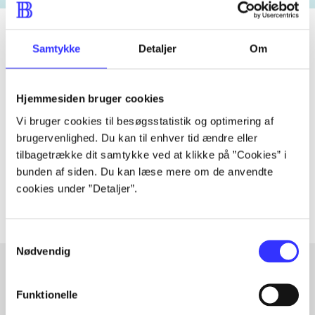
Samtykke
Detaljer
Om
Tidsskrift
Artiklen er en del af
Hjemmesiden bruger cookies
Vi bruger cookies til besøgsstatistik og optimering af
lorem ipsum dolor sit amet ...
brugervenlighed. Du kan til enhver tid ændre eller
tilbagetrække dit samtykke ved at klikke på ”Cookies” i
Tidsskrift
bunden af siden. Du kan læse mere om de anvendte
Artiklerne i
handler ofte om
cookies under ”Detaljer”.
Samtykkevalg
Nødvendig
Funktionelle
Artikler med samme emner