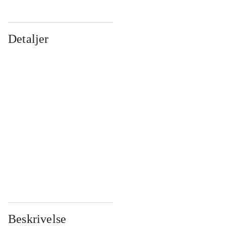
Detaljer
...
...
...
...
...
...
...
...
...
...
...
...
Beskrivelse