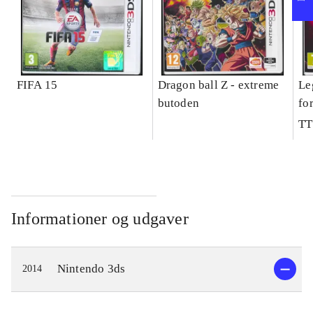
FIFA 15
Dragon ball Z - extreme
Le
butoden
fo
TT
Informationer og udgaver
Nintendo 3ds
2014