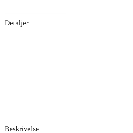
Detaljer
...
...
...
...
...
...
...
...
...
...
...
...
Beskrivelse