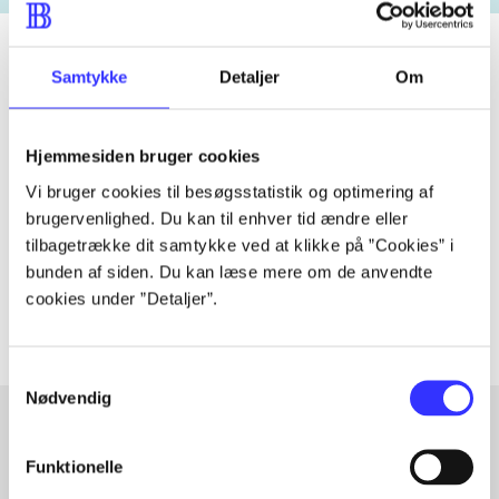
Samtykke
Detaljer
Om
Tidsskrift
Artiklen er en del af
Hjemmesiden bruger cookies
Vi bruger cookies til besøgsstatistik og optimering af
lorem ipsum dolor sit amet ...
brugervenlighed. Du kan til enhver tid ændre eller
tilbagetrække dit samtykke ved at klikke på ”Cookies” i
Tidsskrift
bunden af siden. Du kan læse mere om de anvendte
Artiklerne i
handler ofte om
cookies under ”Detaljer”.
Samtykkevalg
Nødvendig
Funktionelle
Artikler med samme emner