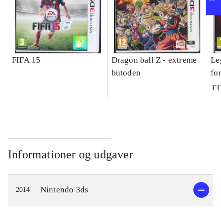
FIFA 15
Dragon ball Z - extreme
Le
butoden
fo
TT
Informationer og udgaver
Nintendo 3ds
2014