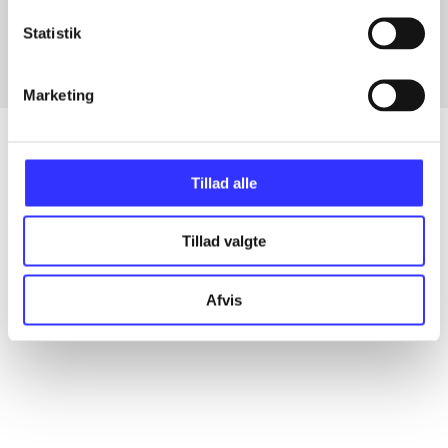
Fra
Statistik
Marketing
Tillad alle
Artikler
Alle registrerede artikler fordelt på udgivelser
Tillad valgte
...
Afvis
...
...