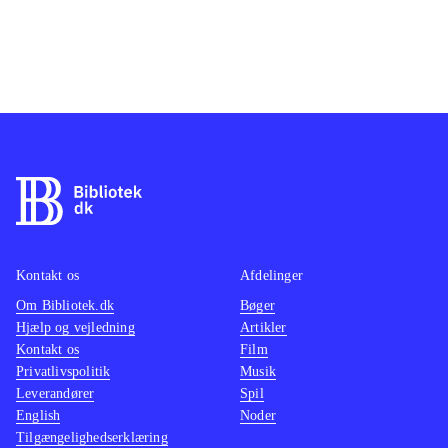
Kontakt os
Afdelinger
Om Bibliotek.dk
Bøger
Hjælp og vejledning
Artikler
Kontakt os
Film
Privatlivspolitik
Musik
Leverandører
Spil
English
Noder
Tilgængelighedserklæring