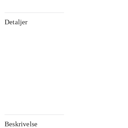
Detaljer
...
...
...
...
...
...
...
...
...
...
...
...
Beskrivelse