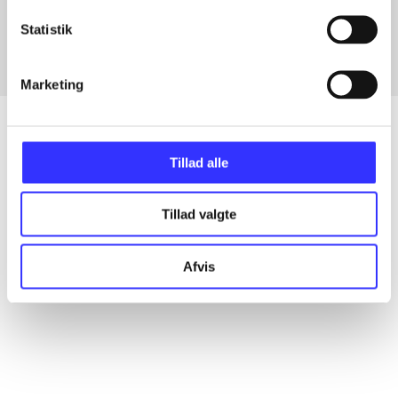
Fra
Statistik
Marketing
Tillad alle
Artikler
Alle registrerede artikler fordelt på udgivelser
Tillad valgte
...
Afvis
...
...