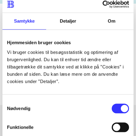
Samtykke
Detaljer
Om
Tidsskrift
Artiklen er en del af
Hjemmesiden bruger cookies
Vi bruger cookies til besøgsstatistik og optimering af
lorem ipsum dolor sit amet ...
brugervenlighed. Du kan til enhver tid ændre eller
tilbagetrække dit samtykke ved at klikke på ”Cookies” i
Tidsskrift
bunden af siden. Du kan læse mere om de anvendte
Artiklerne i
handler ofte om
cookies under ”Detaljer”.
Samtykkevalg
Nødvendig
Funktionelle
Artikler med samme emner