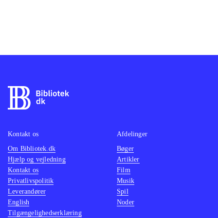
Kontakt os
Afdelinger
Om Bibliotek.dk
Bøger
Hjælp og vejledning
Artikler
Kontakt os
Film
Privatlivspolitik
Musik
Leverandører
Spil
English
Noder
Tilgængelighedserklæring