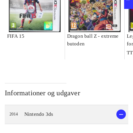
FIFA 15
Dragon ball Z - extreme
Le
butoden
fo
TT
Informationer og udgaver
Nintendo 3ds
2014