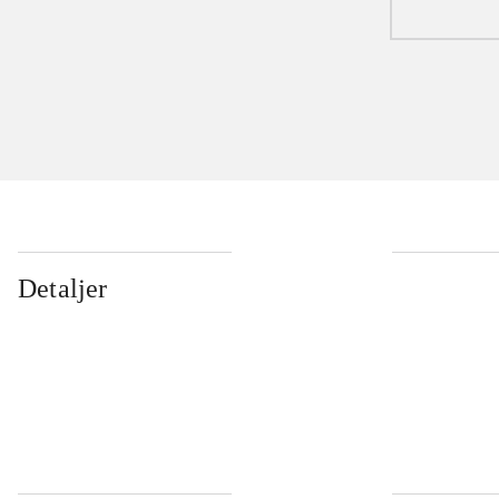
Detaljer
...
...
...
...