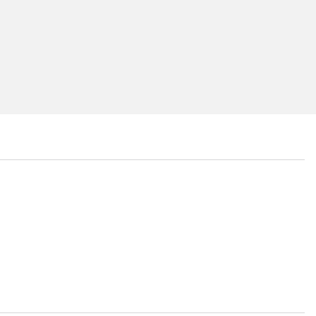
...
...