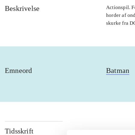
Beskrivelse
Actionspil. 
horder af on
skurke fra DC
Emneord
Batman
Tidsskrift