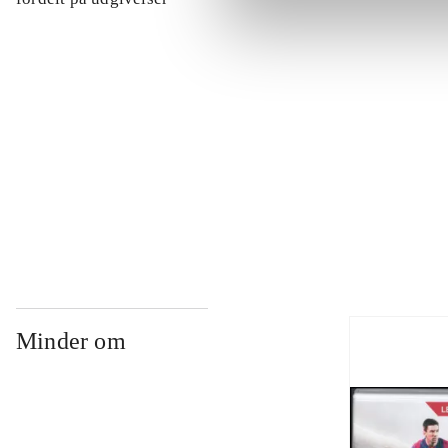
...
...
...
Minder om