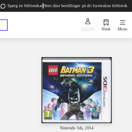
Spørg en bibliotekar
Hent dine bestillinger på dit foretrukne bibliotek
Log ind
Husk
Menu
Nintendo 3ds, 2014