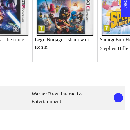
Feedback
 - the force
Lego Ninjago - shadow of
SpongeBob He
Ronin
Stephen Hille
Warner Bros. Interactive
Entertainment