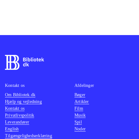
Kontakt os
Afdelinger
Om Bibliotek.dk
Bøger
Hjælp og vejledning
Artikler
Kontakt os
Film
Privatlivspolitik
Musik
Leverandører
Spil
English
Noder
Tilgængelighedserklæring