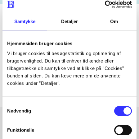
Samtykke
Detaljer
Om
Tidsskrift
Artiklen er en del af
Hjemmesiden bruger cookies
Vi bruger cookies til besøgsstatistik og optimering af
lorem ipsum dolor sit amet ...
brugervenlighed. Du kan til enhver tid ændre eller
tilbagetrække dit samtykke ved at klikke på ”Cookies” i
Tidsskrift
bunden af siden. Du kan læse mere om de anvendte
Artiklerne i
handler ofte om
cookies under ”Detaljer”.
Samtykkevalg
Nødvendig
Funktionelle
Artikler med samme emner