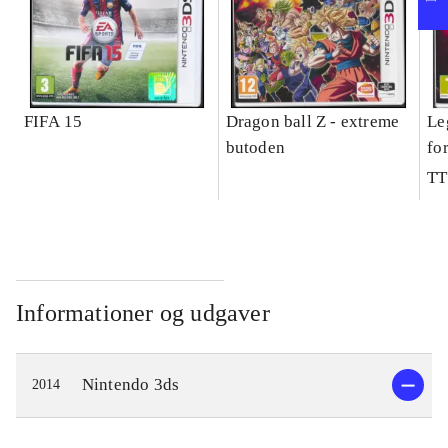
FIFA 15
Dragon ball Z - extreme
Le
butoden
fo
TT
Informationer og udgaver
Nintendo 3ds
2014