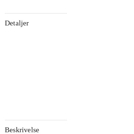
Detaljer
...
...
...
...
...
...
...
...
...
...
...
...
Beskrivelse