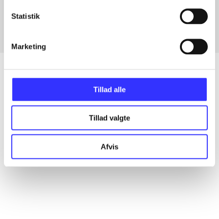
Fra
Statistik
Marketing
Tillad alle
Artikler
Alle registrerede artikler fordelt på udgivelser
Tillad valgte
...
Afvis
...
...