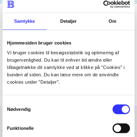
Samtykke
Detaljer
Om
Tidsskrift
Artiklen er en del af
Hjemmesiden bruger cookies
Vi bruger cookies til besøgsstatistik og optimering af
lorem ipsum dolor sit amet ...
brugervenlighed. Du kan til enhver tid ændre eller
tilbagetrække dit samtykke ved at klikke på ”Cookies” i
Tidsskrift
bunden af siden. Du kan læse mere om de anvendte
Artiklerne i
handler ofte om
cookies under ”Detaljer”.
Samtykkevalg
Nødvendig
Funktionelle
Artikler med samme emner