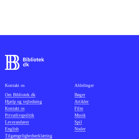
Kontakt os
Afdelinger
Om Bibliotek.dk
Bøger
Hjælp og vejledning
Artikler
Kontakt os
Film
Privatlivspolitik
Musik
Leverandører
Spil
English
Noder
Tilgængelighedserklæring