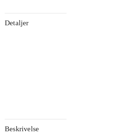
Detaljer
...
...
...
...
...
...
...
...
...
...
...
...
Beskrivelse