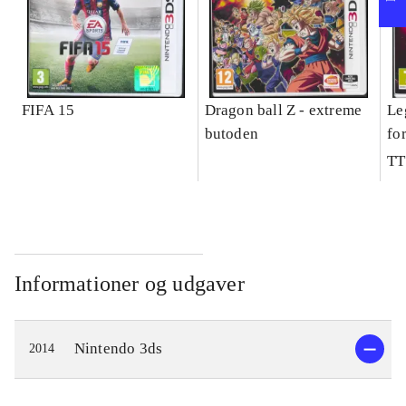
FIFA 15
Dragon ball Z - extreme
Le
butoden
fo
TT
Informationer og udgaver
Nintendo 3ds
2014