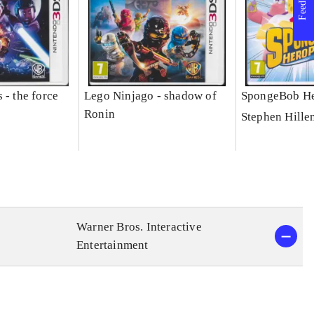
Feedback
 - the force
Lego Ninjago - shadow of
SpongeBob He
Ronin
Stephen Hille
Warner Bros. Interactive
Entertainment