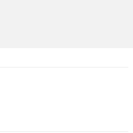
...
...