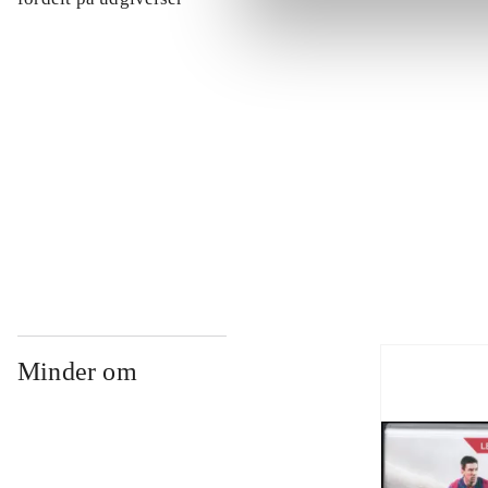
...
...
...
Minder om