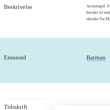
Beskrivelse
Actionspil. 
horder af on
skurke fra DC
Emneord
Batman
Tidsskrift