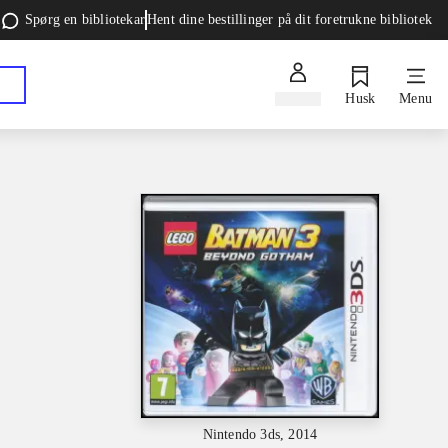
Spørg en bibliotekar
Hent dine bestillinger på dit foretrukne bibliotek
Log ind
Husk
Menu
Nintendo 3ds, 2014