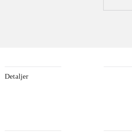
Detaljer
...
...
...
...