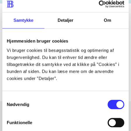
Samtykke
Detaljer
Om
Tidsskrift
Artiklen er en del af
Hjemmesiden bruger cookies
Vi bruger cookies til besøgsstatistik og optimering af
lorem ipsum dolor sit amet ...
brugervenlighed. Du kan til enhver tid ændre eller
tilbagetrække dit samtykke ved at klikke på ”Cookies” i
Tidsskrift
bunden af siden. Du kan læse mere om de anvendte
Artiklerne i
handler ofte om
cookies under ”Detaljer”.
Samtykkevalg
Nødvendig
Funktionelle
Artikler med samme emner