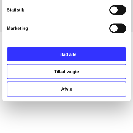
Fra
Statistik
Marketing
Tillad alle
Artikler
Alle registrerede artikler fordelt på udgivelser
Tillad valgte
...
Afvis
...
...