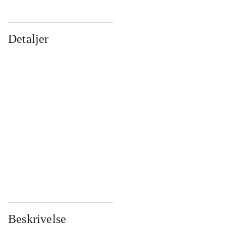
Detaljer
...
...
...
...
...
...
...
...
...
...
...
...
Beskrivelse