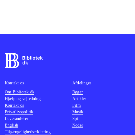
Kontakt os
Afdelinger
Om Bibliotek.dk
Bøger
Hjælp og vejledning
Artikler
Kontakt os
Film
Privatlivspolitik
Musik
Leverandører
Spil
English
Noder
Tilgængelighedserklæring