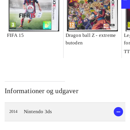
FIFA 15
Dragon ball Z - extreme
Le
butoden
fo
TT
Informationer og udgaver
Nintendo 3ds
2014