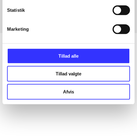
Fra
Statistik
Marketing
Tillad alle
Artikler
Alle registrerede artikler fordelt på udgivelser
Tillad valgte
...
Afvis
...
...