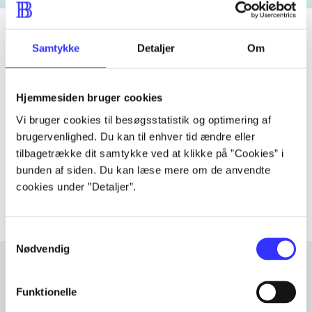
Samtykke
Detaljer
Om
Tidsskrift
Artiklen er en del af
Hjemmesiden bruger cookies
Vi bruger cookies til besøgsstatistik og optimering af
lorem ipsum dolor sit amet ...
brugervenlighed. Du kan til enhver tid ændre eller
tilbagetrække dit samtykke ved at klikke på ”Cookies” i
Tidsskrift
bunden af siden. Du kan læse mere om de anvendte
Artiklerne i
handler ofte om
cookies under ”Detaljer”.
Samtykkevalg
Nødvendig
Funktionelle
Artikler med samme emner