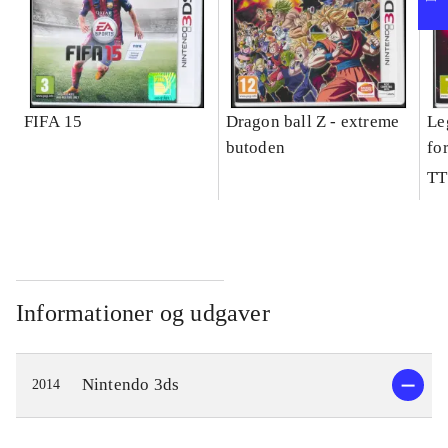
FIFA 15
Dragon ball Z - extreme
Le
butoden
fo
TT
Informationer og udgaver
Nintendo 3ds
2014