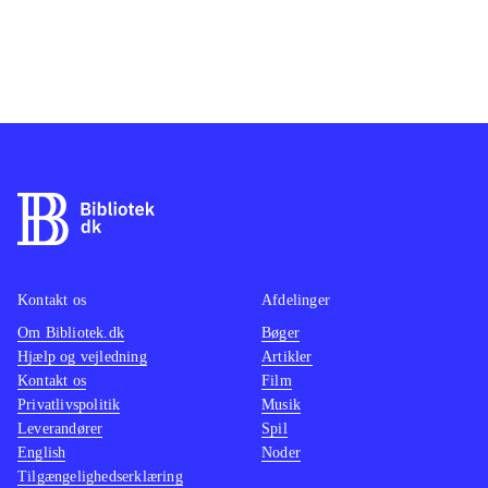
Kontakt os
Afdelinger
Om Bibliotek.dk
Bøger
Hjælp og vejledning
Artikler
Kontakt os
Film
Privatlivspolitik
Musik
Leverandører
Spil
English
Noder
Tilgængelighedserklæring