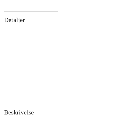
Detaljer
...
...
...
...
...
...
...
...
...
...
...
...
Beskrivelse